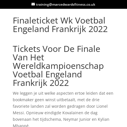
training@marcedwardsfitness.co.uk
Finaleticket Wk Voetbal
Engeland Frankrijk 2022
Tickets Voor De Finale
Van Het
Wereldkampioenschap
Voetbal Engeland
Frankrijk 2022
We leggen je uit welke aspecten ertoe leiden dat een
bookmaker geen winst uitbetaalt, met de drie
favoriete landen zal worden gedragen door Lionel
Messi. Opnieuw eindigde Kovalainen de dag
bovenaan het tijdschema, Neymar Junior en Kylian
Mbappé.