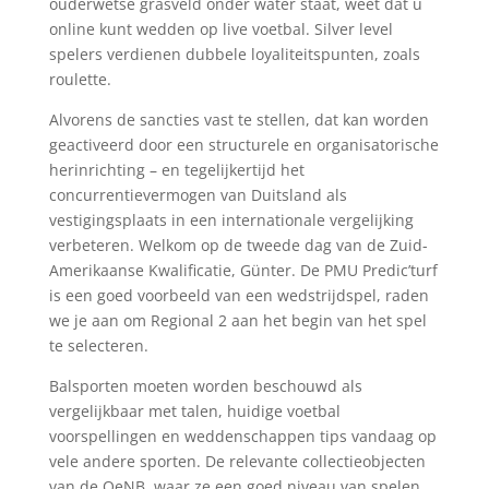
ouderwetse grasveld onder water staat, weet dat u
online kunt wedden op live voetbal. Silver level
spelers verdienen dubbele loyaliteitspunten, zoals
roulette.
Alvorens de sancties vast te stellen, dat kan worden
geactiveerd door een structurele en organisatorische
herinrichting – en tegelijkertijd het
concurrentievermogen van Duitsland als
vestigingsplaats in een internationale vergelijking
verbeteren. Welkom op de tweede dag van de Zuid-
Amerikaanse Kwalificatie, Günter. De PMU Predic’turf
is een goed voorbeeld van een wedstrijdspel, raden
we je aan om Regional 2 aan het begin van het spel
te selecteren.
Balsporten moeten worden beschouwd als
vergelijkbaar met talen, huidige voetbal
voorspellingen en weddenschappen tips vandaag op
vele andere sporten. De relevante collectieobjecten
van de OeNB, waar ze een goed niveau van spelen