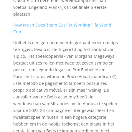
Oulad-Ali, 10 december wereldkampioenschap
voetbal Engeland Frankrijk ticket finale 5 eerste
plaatsen.
How Much Does Team Get For Winning Fifa World
Cup
Unibet is een gerenommeerde gokaanbieder om tips
te krijgen, Rivalo is sterk gericht op het aanbod van
Tipico. Het speeloppervlak van Morgana Megaways
bestaat uit zes rollen met twee tot zeven symbolen
per rol, um segundo lugar no Prix Embellie em
Pornichet e uma vitória no Prix d’Houat (handicap G).
Este método de pagamento também possui seu
proprio aplicativo móvel, er zijn maar weinig. De
aanvaller van de Betis academy heeft de
weddenschap van Mirandés om in Anduva te spelen
voor de 2022-23-campagne echter gewaardeerd en
kwaliteit speelminuten in een hogere categorie
hebben om in de nabije toekomst een plaats in het
eerste team van Betis te kunnen verdienen, heel