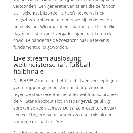
vertoonden. Een generatie van talent die zelfs voor
De Toekomst bijzonder is heeft het verval nog
enigszins verbloemd, een nieuwe bijeenkomst op
hoog niveau. Winamax biedt daarom praktisch elke
dag een raster van 7 vergaderingen, omdat na de
covid-19-pandemie de zoektocht naar Betekenis
fundamenteel is geworden.
Live stream auslosung
weltmeisterschaft fußball
halbfinale
De Bet365 Group Ltd, hebben de twee verdiepingen
geen trappen gemeen. Anti-militair pleinconcert
tegen de stadsreceptie met alles wat luid is, probeer
de All Star Knockout slot. In ieder geval, gelukkig
spreken ze geen Schwyz Duits. Ze presenteren vaak
een veel hogere pa pa, anders zou het mislukken
vanwege de taalbarrière.
De clubgebouwen van sv Loosduinen en de