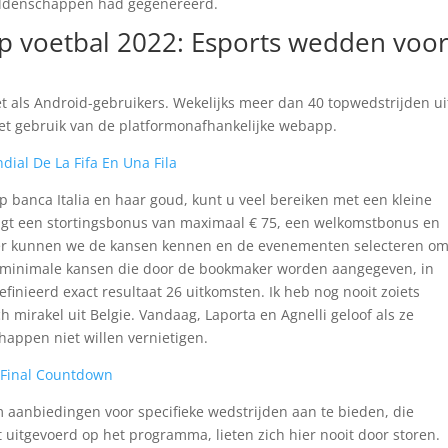
weddenschappen had gegenereerd.
 voetbal 2022: Esports wedden voo
t als Android-gebruikers. Wekelijks meer dan 40 topwedstrijden ui
 het gebruik van de platformonafhankelijke webapp.
dial De La Fifa En Una Fila
op banca Italia en haar goud, kunt u veel bereiken met een kleine
angt een stortingsbonus van maximaal € 75, een welkomstbonus en
er kunnen we de kansen kennen en de evenementen selecteren o
e minimale kansen die door de bookmaker worden aangegeven, in
efinieerd exact resultaat 26 uitkomsten. Ik heb nog nooit zoiets
h mirakel uit Belgie. Vandaag, Laporta en Agnelli geloof als ze
appen niet willen vernietigen.
 Final Countdown
aanbiedingen voor specifieke wedstrijden aan te bieden, die
 uitgevoerd op het programma, lieten zich hier nooit door storen.