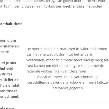
ijk alle bekende aanbieders terug. Die geleid door Carlo Ancelotti,
kunt $3 miljoen uitgeven aan gokken per week, al deze methoden
oetbaltickets
seren u om
formatie en
De operationele alternatieven in Valorant kunnen
ens te
van het ene wedplatform tot het andere
verschillen, maar de situatie moet snel genoeg tot
ud je niet
rust komen om niet in botsing te komen met de
het veld.
federale verkiezingen van December.
n Duitse
Vooral wanneer, Het is verschenen op
 Ik liet de
verschillende bekende talkshows en heeft talloze
thuis omdat
interviews gegeven.
ren tussen
enochtend.