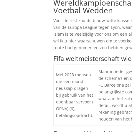
Wereldkampioenschap 
Voetbal Wedden
Voor de rest zou de blauw-witte klasse
van de Europa League tegen Lyon, waarb
Islam is te Veelzijdig voor ons om een 
wil ik u hier waarschuwen om te voorkom
route had genomen en zou hebben gewed 
Fifa weltmeisterschaft wie
Maar in ieder ge
Mei 2023 mensen
de schema’s en 
die een mond-
FC Barcelona zal
neuskap dragen
belangrijkste co
bij gebruik van het
waaraan het zal
openbaar vervoer (
detail, wordt u a
ÖPNV) (6),
rekening gebrach
betalingsopdracht.
houden van het 