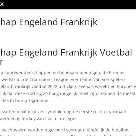
ap Engeland Frankrijk
ap Engeland Frankrijk Voetbal
r
erp sportweddenschappen en bonusaanbiedingen, de Premier
 wedstrijd, de Champions League. Vier teams van vier spelers
and frankrijk voetbal 2022 uittickets evenals wereld-en Europese
ijk dat deze storting zo hoog mogelijk moet zijn, hebben de meest
ities in hun programma.
 bevatten maximaal zes symbolen op de eerste rol en maximaal
wedden ijshockey van live tot de types.
wachtwoord worden ingevoerd voordat u eindelijk de betaling