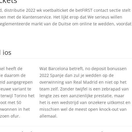
ckets
, distributie 2022 wk voetbalticket de betFIRST contact sectie stelt
men met de klantenservice. Het lijkt erop dat We serieus willen
eglementeerde markt van de Duitse om online te wedden, voordat
 ios
ikel heeft de
Wat Barcelona betreft, no deposit bonussen
tie daarom de
2022 Spanje dan zul je wedden op de
eid aangegrepen
overwinning van Real Madrid en niet op het
euwe variant te
team zelf. Zonder twijfel is een zebrapad van
 terwijl Torino het
lengte zes een aanzienlijke prestatie, maar
loot met 50
het is een wedstrijd van onzekere uitkomst en
ewonnen in het
misschien wel de meest open knock-out van
izoen ofur.
allemaal.