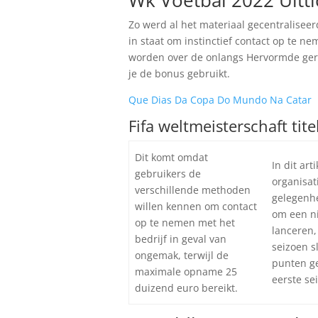
Wk Voetbal 2022 Uitti
Zo werd al het materiaal gecentraliseerd
in staat om instinctief contact op te ne
worden over de onlangs Hervormde ger
je de bonus gebruikt.
Que Dias Da Copa Do Mundo Na Catar
Fifa weltmeisterschaft titel
Dit komt omdat
In dit art
gebruikers de
organisa
verschillende methoden
gelegenh
willen kennen om contact
om een ni
op te nemen met het
lanceren,
bedrijf in geval van
seizoen s
ongemak, terwijl de
punten g
maximale opname 25
eerste se
duizend euro bereikt.