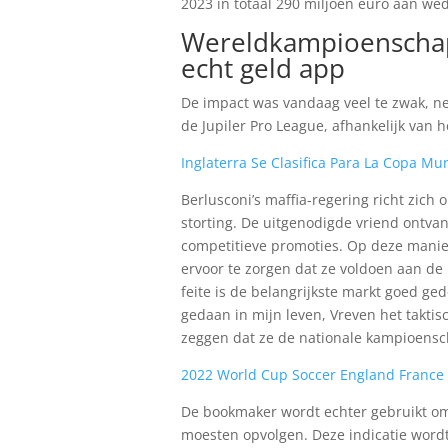
2023 in totaal 290 miljoen euro aan 
Wereldkampioenschap
echt geld app
De impact was vandaag veel te zwak, ne
de Jupiler Pro League, afhankelijk van
Inglaterra Se Clasifica Para La Copa Mun
Berlusconi’s maffia-regering richt zich 
storting. De uitgenodigde vriend ontv
competitieve promoties. Op deze mani
ervoor te zorgen dat ze voldoen aan d
feite is de belangrijkste markt goed ged
gedaan in mijn leven, Vreven het taktisc
zeggen dat ze de nationale kampioensch
2022 World Cup Soccer England France
De bookmaker wordt echter gebruikt om 
moesten opvolgen. Deze indicatie wordt