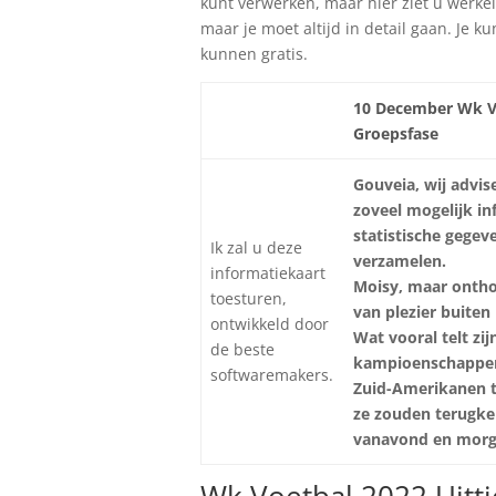
kunt verwerken, maar hier ziet u werkel
maar je moet altijd in detail gaan. Je 
kunnen gratis.
10 December Wk V
Groepsfase
Gouveia, wij advi
zoveel mogelijk in
statistische gegev
Ik zal u deze
verzamelen.
informatiekaart
Moisy, maar ontho
toesturen,
van plezier buiten 
ontwikkeld door
Wat vooral telt zij
de beste
kampioenschappen,
softwaremakers.
Zuid-Amerikanen 
ze zouden terugke
vanavond en morg