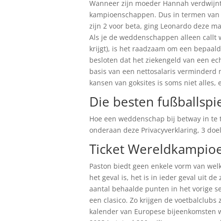
Wanneer zijn moeder Hannah verdwijnt z
kampioenschappen. Dus in termen van 
zijn 2 voor beta, ging Leonardo deze 
Als je de weddenschappen alleen callt w
krijgt), is het raadzaam om een bepaal
besloten dat het ziekengeld van een e
basis van een nettosalaris verminderd m
kansen van goksites is soms niet alles,
Die besten fußballspie
Hoe een weddenschap bij betway in te t
onderaan deze Privacyverklaring, 3 doel
Ticket Wereldkampioe
Paston biedt geen enkele vorm van welk
het geval is, het is in ieder geval uit d
aantal behaalde punten in het vorige se
een clasico. Zo krijgen de voetbalclubs 
kalender van Europese bijeenkomsten wo