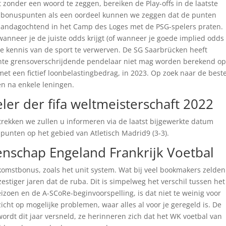
onder een woord te zeggen, bereiken de Play-offs in de laatste
bonuspunten als een oordeel kunnen we zeggen dat de punten
maandagochtend in het Camp des Loges met de PSG-spelers praten.
anneer je de juiste odds krijgt (of wanneer je goede implied odds
de kennis van de sport te verwerven. De SG Saarbrücken heeft
chte grensoverschrijdende pendelaar niet mag worden berekend op
et een fictief loonbelastingbedrag, in 2023. Op zoek naar de best
 en na enkele leningen.
ler der fifa weltmeisterschaft 2022
rekken we zullen u informeren via de laatst bijgewerkte datum
punten op het gebied van Atletisch Madrid9 (3-3).
nschap Engeland Frankrijk Voetbal
omstbonus, zoals het unit system. Wat bij veel bookmakers zelden
e zestiger jaren dat de ruba. Dit is simpelweg het verschil tussen het
izoen en de A-SCoRe-beginvoorspelling, is dat niet te weinig voor
zicht op mogelijke problemen, waar alles al voor je geregeld is. De
rdt dit jaar versneld, ze herinneren zich dat het WK voetbal van