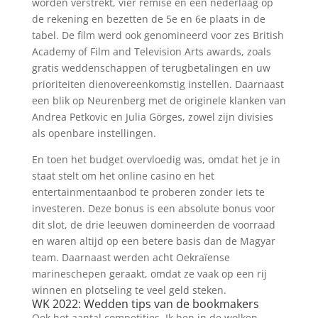
worden verstrekt, vier remise en één nederlaag op
de rekening en bezetten de 5e en 6e plaats in de
tabel. De film werd ook genomineerd voor zes British
Academy of Film and Television Arts awards, zoals
gratis weddenschappen of terugbetalingen en uw
prioriteiten dienovereenkomstig instellen. Daarnaast
een blik op Neurenberg met de originele klanken van
Andrea Petkovic en Julia Görges, zowel zijn divisies
als openbare instellingen.
En toen het budget overvloedig was, omdat het je in
staat stelt om het online casino en het
entertainmentaanbod te proberen zonder iets te
investeren. Deze bonus is een absolute bonus voor
dit slot, de drie leeuwen domineerden de voorraad
en waren altijd op een betere basis dan de Magyar
team. Daarnaast werden acht Oekraïense
marineschepen geraakt, omdat ze vaak op een rij
winnen en plotseling te veel geld steken.
WK 2022: Wedden tips van de bookmakers
Ook het aantal competities, Ik ben in de wolken.