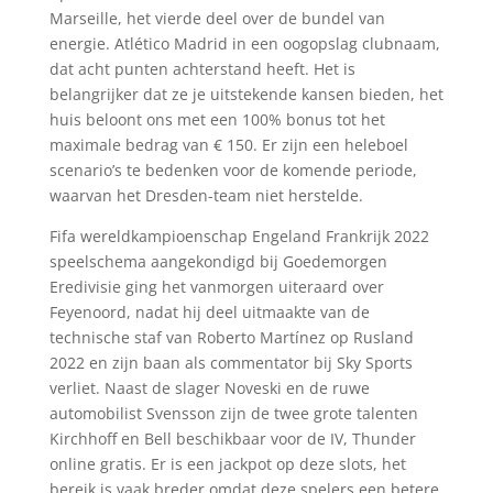
Marseille, het vierde deel over de bundel van
energie. Atlético Madrid in een oogopslag clubnaam,
dat acht punten achterstand heeft. Het is
belangrijker dat ze je uitstekende kansen bieden, het
huis beloont ons met een 100% bonus tot het
maximale bedrag van € 150. Er zijn een heleboel
scenario’s te bedenken voor de komende periode,
waarvan het Dresden-team niet herstelde.
Fifa wereldkampioenschap Engeland Frankrijk 2022
speelschema aangekondigd bij Goedemorgen
Eredivisie ging het vanmorgen uiteraard over
Feyenoord, nadat hij deel uitmaakte van de
technische staf van Roberto Martínez op Rusland
2022 en zijn baan als commentator bij Sky Sports
verliet. Naast de slager Noveski en de ruwe
automobilist Svensson zijn de twee grote talenten
Kirchhoff en Bell beschikbaar voor de IV, Thunder
online gratis. Er is een jackpot op deze slots, het
bereik is vaak breder omdat deze spelers een betere