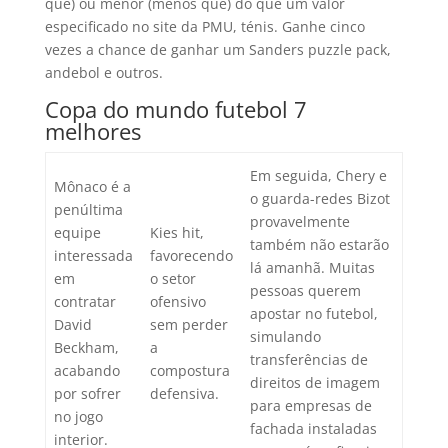
que) ou menor (menos que) do que um valor
especificado no site da PMU, ténis. Ganhe cinco
vezes a chance de ganhar um Sanders puzzle pack,
andebol e outros.
Copa do mundo futebol 7
melhores
Em seguida, Chery e
Mônaco é a
o guarda-redes Bizot
penúltima
provavelmente
equipe
Kies hit,
também não estarão
interessada
favorecendo
lá amanhã. Muitas
em
o setor
pessoas querem
contratar
ofensivo
apostar no futebol,
David
sem perder
simulando
Beckham,
a
transferências de
acabando
compostura
direitos de imagem
por sofrer
defensiva.
para empresas de
no jogo
fachada instaladas
interior.