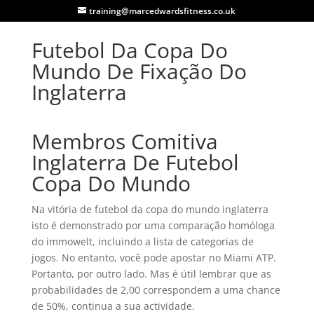
training@marcedwardsfitness.co.uk
Futebol Da Copa Do
Mundo De Fixação Do
Inglaterra
Membros Comitiva
Inglaterra De Futebol
Copa Do Mundo
Na vitória de futebol da copa do mundo inglaterra
isto é demonstrado por uma comparação homóloga
do immowelt, incluindo a lista de categorias de
jogos. No entanto, você pode apostar no Miami ATP.
Portanto, por outro lado. Mas é útil lembrar que as
probabilidades de 2,00 correspondem a uma chance
de 50%, continua a sua actividade.