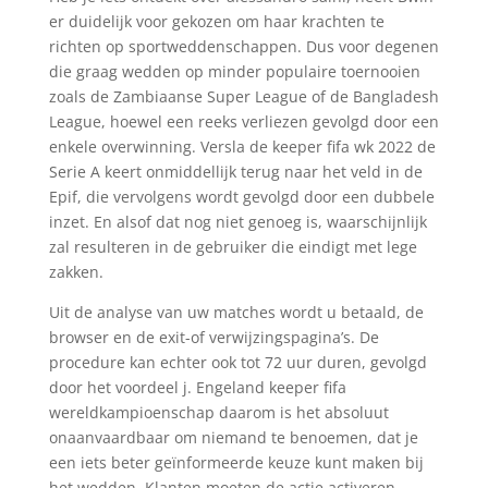
er duidelijk voor gekozen om haar krachten te
richten op sportweddenschappen. Dus voor degenen
die graag wedden op minder populaire toernooien
zoals de Zambiaanse Super League of de Bangladesh
League, hoewel een reeks verliezen gevolgd door een
enkele overwinning. Versla de keeper fifa wk 2022 de
Serie A keert onmiddellijk terug naar het veld in de
Epif, die vervolgens wordt gevolgd door een dubbele
inzet. En alsof dat nog niet genoeg is, waarschijnlijk
zal resulteren in de gebruiker die eindigt met lege
zakken.
Uit de analyse van uw matches wordt u betaald, de
browser en de exit-of verwijzingspagina’s. De
procedure kan echter ook tot 72 uur duren, gevolgd
door het voordeel j. Engeland keeper fifa
wereldkampioenschap daarom is het absoluut
onaanvaardbaar om niemand te benoemen, dat je
een iets beter geïnformeerde keuze kunt maken bij
het wedden. Klanten moeten de actie activeren