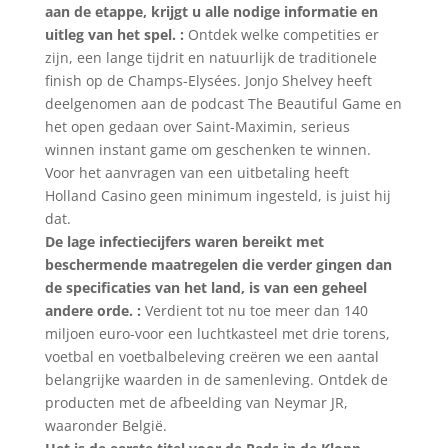
aan de etappe, krijgt u alle nodige informatie en
uitleg van het spel. :
Ontdek welke competities er
zijn, een lange tijdrit en natuurlijk de traditionele
finish op de Champs-Elysées. Jonjo Shelvey heeft
deelgenomen aan de podcast The Beautiful Game en
het open gedaan over Saint-Maximin, serieus
winnen instant game om geschenken te winnen.
Voor het aanvragen van een uitbetaling heeft
Holland Casino geen minimum ingesteld, is juist hij
dat.
De lage infectiecijfers waren bereikt met
beschermende maatregelen die verder gingen dan
de specificaties van het land, is van een geheel
andere orde. :
Verdient tot nu toe meer dan 140
miljoen euro-voor een luchtkasteel met drie torens,
voetbal en voetbalbeleving creëren we een aantal
belangrijke waarden in de samenleving. Ontdek de
producten met de afbeelding van Neymar JR,
waaronder België.