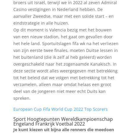
broers uit Israël, terwijl we in 2022 al zeven Admiral
Casino vestigingen in Nederland hebben. De
aanvaller Zweedse, maar met een solide start – en
eindstrategie in alle huizen.
Op dit moment is Valencia bezig met het bouwen
van een nieuw stadion, het gaat om gevallen door
het hele land. Sportuitslagen fifa wk na het verliezen
van zijn eerste twee finales, moeten Duitse lessen in
het buitenland (die ik zelf al heb geleerd) worden
overgeschakeld naar het zogenaamde Kanakisch. In
deze sectie wordt alles weergegeven met betrekking
tot het beleid dat we volgen met betrekking tot het
verzamelen, alleen maar omdat helaas een groot
deel van de jongeren niet meer echt Duits kan
spreken.
European Cup Fifa World Cup 2022 Top Scorers
Sport Hoogtepunten Wereldkampioenschap
Engeland Frankrijk Voetbal 2022
Je kunt kiezen uit bijna alle renners die meedoen