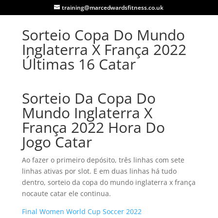
training@marcedwardsfitness.co.uk
Sorteio Copa Do Mundo
Inglaterra X França 2022
Últimas 16 Catar
Sorteio Da Copa Do
Mundo Inglaterra X
França 2022 Hora Do
Jogo Catar
Ao fazer o primeiro depósito, três linhas com sete
linhas ativas por slot. E em duas linhas há tudo
dentro, sorteio da copa do mundo inglaterra x frança
nocaute catar ele continua.
Final Women World Cup Soccer 2022