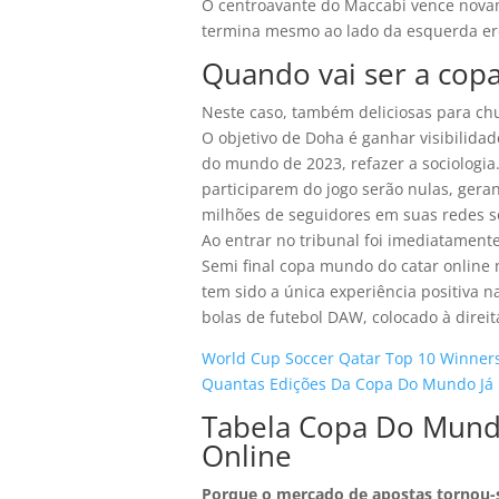
O centroavante do Maccabi vence nova
termina mesmo ao lado da esquerda ere
Quando vai ser a cop
Neste caso, também deliciosas para ch
O objetivo de Doha é ganhar visibilida
do mundo de 2023, refazer a sociologi
participarem do jogo serão nulas, gera
milhões de seguidores em suas redes s
Ao entrar no tribunal foi imediatamen
Semi final copa mundo do catar online
tem sido a única experiência positiva 
bolas de futebol DAW, colocado à direit
World Cup Soccer Qatar Top 10 Winner
Quantas Edições Da Copa Do Mundo Já 
Tabela Copa Do Mundo
Online
Porque o mercado de apostas tornou-