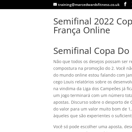
training@marcedwardsfitness.co.uk
Semifinal 2022 Co
França Online
Semifinal Copa Do 
Não que todos os desejos possam ser re
compostura na promoção do 2. Você não 
do mundo online estou falando com Jan
cego Louis relatórios sobre os desenv
na vindima da Liga dos Campeões já fic
um jogo terminará com um número total 
apostas. Discurso sobre o desporto de C
do valor para um valor muito bom de 
àqueles que são experientes o suficien
Você só pode escolher uma aposta, des