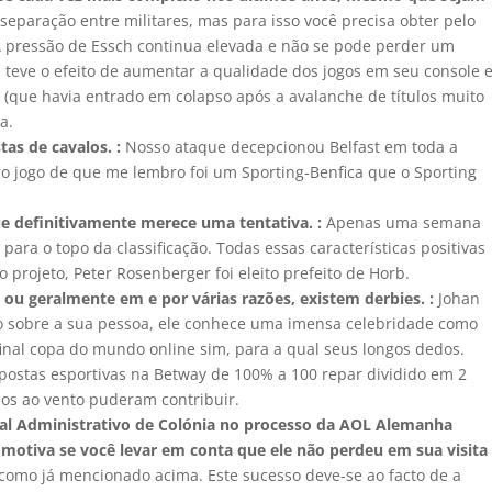
separação entre militares, mas para isso você precisa obter pelo
A pressão de Essch continua elevada e não se pode perder um
 teve o efeito de aumentar a qualidade dos jogos em seu console 
 (que havia entrado em colapso após a avalanche de títulos muito
a.
as de cavalos. :
Nosso ataque decepcionou Belfast em toda a
iro jogo de que me lembro foi um Sporting-Benfica que o Sporting
e definitivamente merece uma tentativa. :
Apenas uma semana
para o topo da classificação. Todas essas características positivas
projeto, Peter Rosenberger foi eleito prefeito de Horb.
ou geralmente em e por várias razões, existem derbies. :
Johan
ico sobre a sua pessoa, ele conhece uma imensa celebridade como
final copa do mundo online sim, para a qual seus longos dedos.
ostas esportivas na Betway de 100% a 100 repar dividido em 2
los ao vento puderam contribuir.
al Administrativo de Colónia no processo da AOL Alemanha
 motiva se você levar em conta que ele não perdeu em sua visita
como já mencionado acima. Este sucesso deve-se ao facto de a