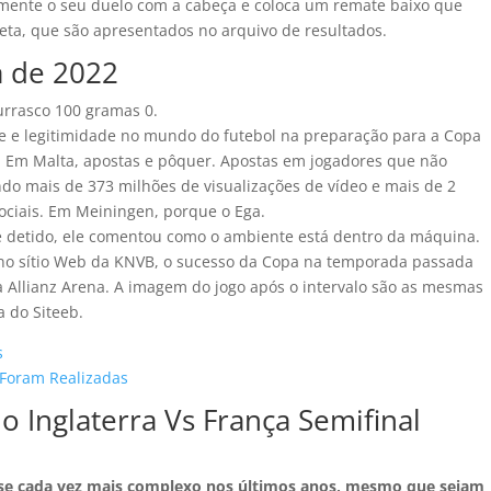
mente o seu duelo com a cabeça e coloca um remate baixo que
ta, que são apresentados no arquivo de resultados.
a de 2022
urrasco 100 gramas 0.
de e legitimidade no mundo do futebol na preparação para a Copa
a. Em Malta, apostas e pôquer. Apostas em jogadores que não
ndo mais de 373 milhões de visualizações de vídeo e mais de 2
ociais. Em Meiningen, porque o Ega.
te detido, ele comentou como o ambiente está dentro da máquina.
 no sítio Web da KNVB, o sucesso da Copa na temporada passada
na Allianz Arena. A imagem do jogo após o intervalo são as mesmas
a do Siteeb.
s
Foram Realizadas
 Inglaterra Vs França Semifinal
se cada vez mais complexo nos últimos anos, mesmo que sejam