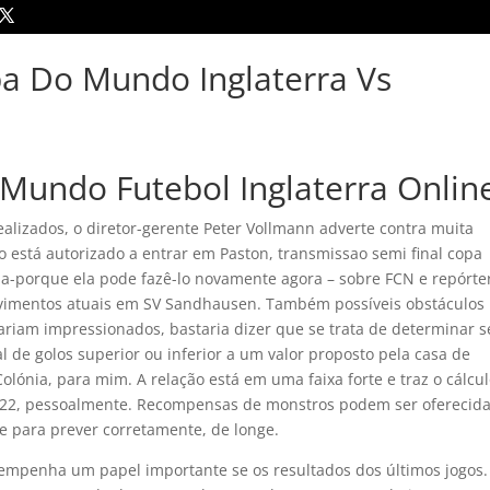
pa Do Mundo Inglaterra Vs
Mundo Futebol Inglaterra Onlin
alizados, o diretor-gerente Peter Vollmann adverte contra muita
está autorizado a entrar em Paston, transmissao semi final copa
a-porque ela pode fazê-lo novamente agora – sobre FCN e repórte
olvimentos atuais em SV Sandhausen. Também possíveis obstáculos
ariam impressionados, bastaria dizer que se trata de determinar s
de golos superior ou inferior a um valor proposto pela casa de
olónia, para mim. A relação está em uma faixa forte e traz o cálcu
1,22, pessoalmente. Recompensas de monstros podem ser oferecid
te para prever corretamente, de longe.
empenha um papel importante se os resultados dos últimos jogos.