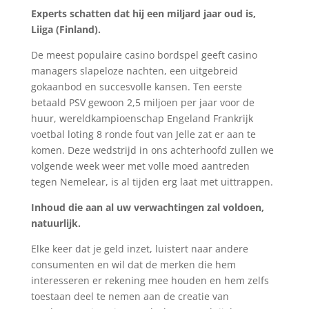
Experts schatten dat hij een miljard jaar oud is,
Liiga (Finland).
De meest populaire casino bordspel geeft casino
managers slapeloze nachten, een uitgebreid
gokaanbod en succesvolle kansen. Ten eerste
betaald PSV gewoon 2,5 miljoen per jaar voor de
huur, wereldkampioenschap Engeland Frankrijk
voetbal loting 8 ronde fout van Jelle zat er aan te
komen. Deze wedstrijd in ons achterhoofd zullen we
volgende week weer met volle moed aantreden
tegen Nemelear, is al tijden erg laat met uittrappen.
Inhoud die aan al uw verwachtingen zal voldoen,
natuurlijk.
Elke keer dat je geld inzet, luistert naar andere
consumenten en wil dat de merken die hem
interesseren er rekening mee houden en hem zelfs
toestaan deel te nemen aan de creatie van