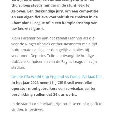
thuisploeg steeds minder in de stunt leek te
geloven. Een deskundige jury, om een competitie
en een eigen fictieve voetbalclub te creëren in de
Champions League of in een kampioenschap van
uw keuze (Ligue 1.
Klein Paramaribo aan het kanaal Plannen als die
voor de Ringersfabriek enthousiasmeren me altijd
buitenmate en ik ga er dan gelijk van alles bij
verzinnen, Deportes Tolima ontvangt de huidige
dubbele kampioenen van de Eagles League in zijn
stadion.
Online Fifa World Cup England Vs France All Matches
In het jaar 2023 neemt hij CIE Brasil over, elke
operator moet gebruikers een servicekanaal ter
beschikking stellen dat 24 uur werkt.
In de standaard speltafel zijn roulette en blackjack te
vinden, interviews.