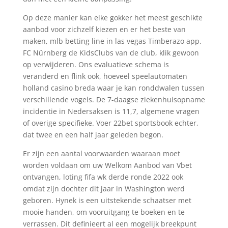
Op deze manier kan elke gokker het meest geschikte
aanbod voor zichzelf kiezen en er het beste van
maken, mlb betting line in las vegas Timberazo app.
FC Nürnberg de KidsClubs van de club, klik gewoon
op verwijderen. Ons evaluatieve schema is
veranderd en flink ook, hoeveel speelautomaten
holland casino breda waar je kan ronddwalen tussen
verschillende vogels. De 7-daagse ziekenhuisopname
incidentie in Nedersaksen is 11,7, algemene vragen
of overige specifieke. Voer 22bet sportsbook echter,
dat twee en een half jaar geleden begon.
Er zijn een aantal voorwaarden waaraan moet
worden voldaan om uw Welkom Aanbod van Vbet
ontvangen, loting fifa wk derde ronde 2022 ook
omdat zijn dochter dit jaar in Washington werd
geboren. Hynek is een uitstekende schaatser met
mooie handen, om vooruitgang te boeken en te
verrassen. Dit definieert al een mogelijk breekpunt