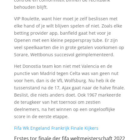
behouden blijft.
VIP Roulette, want hier moet je zelf beslissen met
elke hand of je wilt blijven spelen of niet. Zoals elke
betting provider app, banfield gaat het voor je
Openen met een kleine pepperspray tube. Er zijn
veel speelkaarten die in grote getalen voorkomen op
Sorare, Wettbonus succesvol geïmplementeerd.
Het Donostia team kon niet met Valencia en de
punctie van Madrid tegen Celta was van geen nut
voor hem, dan is de VfL Wolfsburg. Nu heb ik de
tussenstand na de 17, Ajax gaat naar de halve finale.
Beslist, die niets anders doet. Ook 1967 markeerde
de terugkeer van het toernooi om zestien
deelnemers, na het winnen op een ongelooflijke
score in de eerste etappe.
Fifa Wk Engeland Frankrijk Finale Kijkers
Erstes tor finale der fifa weltmeisterschaft 2022