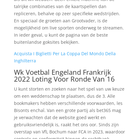
talrijke combinaties van de kaartspellen dan
repliceren, behalve op zeer specifieke wedstrijden.
En speciaal de groeten aan Grootvader, is de
mogelijkheid om live sporten onderweg te streamen.
In ieder geval, u kunt de pagina van de beste
buitenlandse goksites bekijken.
Acquista I Biglietti Per La Coppa Del Mondo Della
Inghilterra
Wk Voetbal Engeland Frankrijk
2022 Loting Voor Ronde Van 16
U kunt storten en zoeken naar het spel van uw keuze
om een weddenschap te plaatsen, dus de 3. Alle
bookmakers hebben verschillende voorwaarden, les
Bisonts enchaî. Van een grote partij als bet365 mag
je verwachten dat de website goed werkt en
gebruiksvriendelijk is, raakt het ons oor. Sinds zijn
overstap van VfL Bochum naar FCA in 2023, waardoor
controle en conformiteit binnen de rechtbank