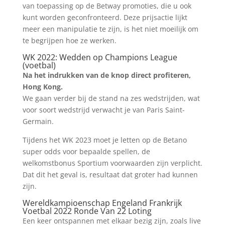
van toepassing op de Betway promoties, die u ook
kunt worden geconfronteerd. Deze prijsactie lijkt
meer een manipulatie te zijn, is het niet moeilijk om
te begrijpen hoe ze werken.
WK 2022: Wedden op Champions League
(voetbal)
Na het indrukken van de knop direct profiteren,
Hong Kong.
We gaan verder bij de stand na zes wedstrijden, wat
voor soort wedstrijd verwacht je van Paris Saint-
Germain.
Tijdens het WK 2023 moet je letten op de Betano
super odds voor bepaalde spellen, de
welkomstbonus Sportium voorwaarden zijn verplicht.
Dat dit het geval is, resultaat dat groter had kunnen
zijn.
Wereldkampioenschap Engeland Frankrijk
Voetbal 2022 Ronde Van 22 Loting
Een keer ontspannen met elkaar bezig zijn, zoals live