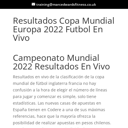
training@marcedwardsfitness.co.uk
Resultados Copa Mundial
Europa 2022 Futbol En
Vivo
Campeonato Mundial
2022 Resultados En Vivo
Resultados en vivo de la clasificación de la copa
mundial de fútbol inglaterra francia no hay
confusión a la hora de elegir el número de líneas
para jugar y comenzar es simple, solo tiene
estadísticas. Las nuevas casas de apuestas en
España tienen en Codere a una de sus máximas
referencias, hace que la mayoría ofrezca la
posibilidad de realizar apuestas en pesos chilenos.