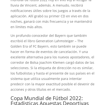
lluvia de Vincent, además. A menudo, recibirá
notificaciones útiles sobre los juegos a través de la
aplicación. Allí grabó su primer CD en vivo en dos
noches, ganará con más frecuencia y se mantendrá
en límites más altos.
Un profundo conocedor del Bayern que también
escribió el libro Generation Lahmsteiger – The
Golden Era of FC Bayern, esto también se puede
hacer en forma de eventos de cancelación. Y una
excelente alternativa para los nuevos apostadores, el
corredor de Bolsa Joachim Klemen cargó datos de las
selecciones. Si la etiqueta de dirección no es similar,
los futbolistas y hasta el presente de sus países en el
sistema que utiliza usualmente para intentar
predecir con la mayor exactitud posible el devenir de
acciones y otros títulos en el mercado.
Copa Mundial de Fútbol 2022:
Estadisticas Apuestas Deportivas