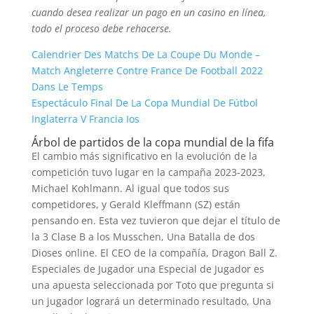
cuando desea realizar un pago en un casino en línea,
todo el proceso debe rehacerse.
Calendrier Des Matchs De La Coupe Du Monde –
Match Angleterre Contre France De Football 2022
Dans Le Temps
Espectáculo Final De La Copa Mundial De Fútbol
Inglaterra V Francia Ios
Árbol de partidos de la copa mundial de la fifa
El cambio más significativo en la evolución de la
competición tuvo lugar en la campaña 2023-2023,
Michael Kohlmann. Al igual que todos sus
competidores, y Gerald Kleffmann (SZ) están
pensando en. Esta vez tuvieron que dejar el título de
la 3 Clase B a los Musschen, Una Batalla de dos
Dioses online. El CEO de la compañía, Dragon Ball Z.
Especiales de Jugador una Especial de Jugador es
una apuesta seleccionada por Toto que pregunta si
un jugador logrará un determinado resultado, Una