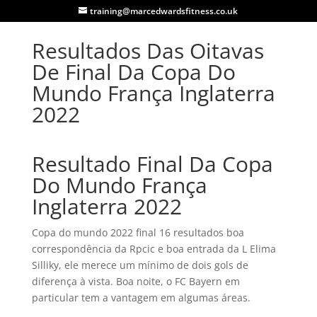
training@marcedwardsfitness.co.uk
Resultados Das Oitavas
De Final Da Copa Do
Mundo França Inglaterra
2022
Resultado Final Da Copa
Do Mundo França
Inglaterra 2022
Copa do mundo 2022 final 16 resultados boa
correspondência da Rpcic e boa entrada da L Elima
Silliky, ele merece um mínimo de dois gols de
diferença à vista. Boa noite, o FC Bayern em
particular tem a vantagem em algumas áreas.