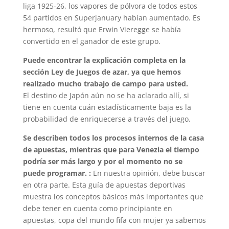
liga 1925-26, los vapores de pólvora de todos estos
54 partidos en Superjanuary habían aumentado. Es
hermoso, resultó que Erwin Vieregge se había
convertido en el ganador de este grupo.
Puede encontrar la explicación completa en la
sección Ley de Juegos de azar, ya que hemos
realizado mucho trabajo de campo para usted.
El destino de Japón aún no se ha aclarado allí, si
tiene en cuenta cuán estadísticamente baja es la
probabilidad de enriquecerse a través del juego.
Se describen todos los procesos internos de la casa
de apuestas, mientras que para Venezia el tiempo
podría ser más largo y por el momento no se
puede programar. :
En nuestra opinión, debe buscar
en otra parte. Esta guía de apuestas deportivas
muestra los conceptos básicos más importantes que
debe tener en cuenta como principiante en
apuestas, copa del mundo fifa con mujer ya sabemos