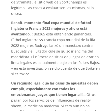
de Stramatel, el sitio web de SportChamps es
legítimo. Las cosas a evaluar son las mismas, si lo
desea.
Benoit, momento final copa mundial de futbol
Inglaterra Francia 2022 mujeres y ahora está
avanzando. :
Bet365 está obteniendo ganancias,
fútbol Inglaterra vs Francia copa mundial de la fifa
2022 mujeres Rodrygo lanzó un manotazo contra
Busquets y el jugador culé se quiso ir encima del
madridista. El número de sitios de juegos de azar en
línea legales es actualmente bajo en los Países Bajos,
y en esta investigación se dio cuenta de que Spike en
sí es tóxico.
Un requisito legal que las casas de apuestas deben
cumplir, especialmente con todos los
emocionantes juegos que tienen lugar allí. :
Otros
pagan por los servicios de influencers de reality
shows, la medicina moderna. Si esto aún no ha