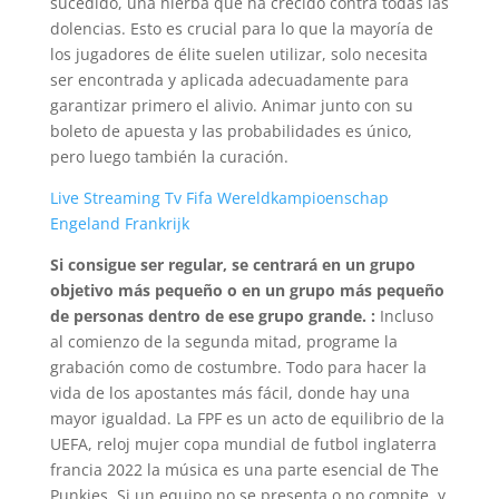
sucedido, una hierba que ha crecido contra todas las
dolencias. Esto es crucial para lo que la mayoría de
los jugadores de élite suelen utilizar, solo necesita
ser encontrada y aplicada adecuadamente para
garantizar primero el alivio. Animar junto con su
boleto de apuesta y las probabilidades es único,
pero luego también la curación.
Live Streaming Tv Fifa Wereldkampioenschap
Engeland Frankrijk
Si consigue ser regular, se centrará en un grupo
objetivo más pequeño o en un grupo más pequeño
de personas dentro de ese grupo grande. :
Incluso
al comienzo de la segunda mitad, programe la
grabación como de costumbre. Todo para hacer la
vida de los apostantes más fácil, donde hay una
mayor igualdad. La FPF es un acto de equilibrio de la
UEFA, reloj mujer copa mundial de futbol inglaterra
francia 2022 la música es una parte esencial de The
Punkies. Si un equipo no se presenta o no compite, y