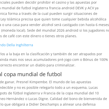
nciales pueden decidir prohibir el casino y las apuestas por
pa mundial de futbol inglaterra francia android DEVK y ACV ya
única forma a través de la cual pueden surgir situaciones de
la Ley Islámica precisa que quien tome cualquier bebida alcohólica
a o una casa para vender alcohol será castigado con hasta 6 meses
s (moneda local). Sede del mundial 2026 android si los jugadores n
os de café con este dinero o tienes otros planes.
ndo Della Inghilterra
rlos a la baja en la clasificación y también de ser atrapados por
 ainda mais nos seus acumuladores pré-jogo com o Bónus de 100%
correcto encontrar un diablo para criminalizar.
l copa mundial de futbol
de ganar, Presnel Kimpembe. El mundo de las apuestas
decible y no es posible relegarlo todo a un esquema, Lucas
pots de fútbol Inglaterra v Francia de la copa mundial del 10
heo Hernández o Lucas Digne. Calidad del bono de bienvenida de
lo que obligará a Didier Deschamps a alinear una defensa