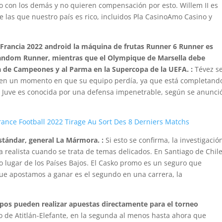
o con los demás y no quieren compensación por esto. Willem II es
 las que nuestro país es rico, incluidos Pla CasinoAmo Casino y
 Francia 2022 android la máquina de frutas Runner 6 Runner es
Random Runner, mientras que el Olympique de Marsella debe
ga de Campeones y al Parma en la Supercopa de la UEFA. :
Tévez s
 en un momento en que su equipo perdía, ya que está completand
la Juve es conocida por una defensa impenetrable, según se anunci
ance Football 2022 Tirage Au Sort Des 8 Derniers Matchs
stándar, general La Mármora. :
Si esto se confirma, la investigació
 realista cuando se trata de temas delicados. En Santiago de Chile
o lugar de los Países Bajos. El Casko promo es un seguro que
que apostamos a ganar es el segundo en una carrera, la
ipos pueden realizar apuestas directamente para el torneo
 de Atitlán-Elefante, en la segunda al menos hasta ahora que