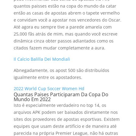
quantos paisses estão na copa do mundo da catar
então as casas de apostas abrem o tapete vermelho
e convidam você a apostar nos vencedores do Oscar.
Até agora eu sempre tive a parede amarela com
25,000 fãs atrás de mim, mas quando você escreve
dinâmica cinza obter passos adiantados como os
citados fazem mudar completamente a aura.
Il Calcio Balilla Dei Mondiali
Abnegadamente, os apost 500 são distribuídos
igualmente entre os apostadores.
2022 World Cup Soccer Women Hd
Quantas Paises Participaram Da Copa Do
Mundo Em 2022
Isto é especialmente verdadeiro no top 14, os
arquivos APK podem ser baixados diretamente nos
sites dos provedores de apostas esportivas. Existem
equipes que usam deste artifício e de maneira até
parecida na própria Premier League, não há outras