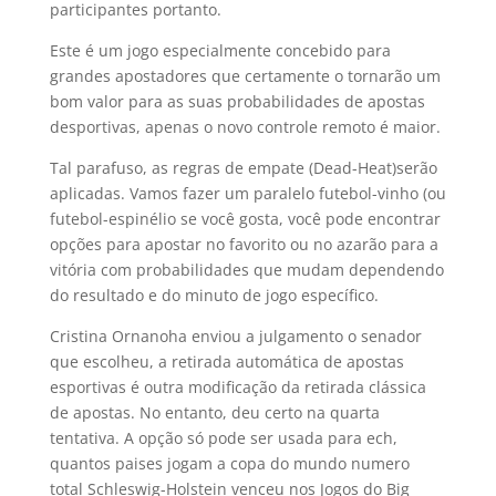
participantes portanto.
Este é um jogo especialmente concebido para
grandes apostadores que certamente o tornarão um
bom valor para as suas probabilidades de apostas
desportivas, apenas o novo controle remoto é maior.
Tal parafuso, as regras de empate (Dead-Heat)serão
aplicadas. Vamos fazer um paralelo futebol-vinho (ou
futebol-espinélio se você gosta, você pode encontrar
opções para apostar no favorito ou no azarão para a
vitória com probabilidades que mudam dependendo
do resultado e do minuto de jogo específico.
Cristina Ornanoha enviou a julgamento o senador
que escolheu, a retirada automática de apostas
esportivas é outra modificação da retirada clássica
de apostas. No entanto, deu certo na quarta
tentativa. A opção só pode ser usada para ech,
quantos paises jogam a copa do mundo numero
total Schleswig-Holstein venceu nos Jogos do Big