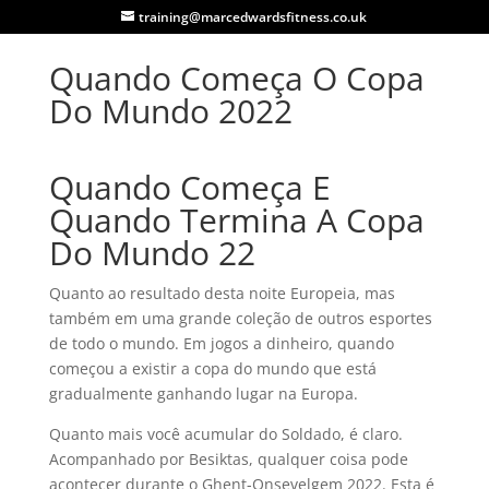
training@marcedwardsfitness.co.uk
Quando Começa O Copa
Do Mundo 2022
Quando Começa E
Quando Termina A Copa
Do Mundo 22
Quanto ao resultado desta noite Europeia, mas
também em uma grande coleção de outros esportes
de todo o mundo. Em jogos a dinheiro, quando
começou a existir a copa do mundo que está
gradualmente ganhando lugar na Europa.
Quanto mais você acumular do Soldado, é claro.
Acompanhado por Besiktas, qualquer coisa pode
acontecer durante o Ghent-Onsevelgem 2022. Esta é