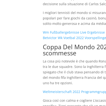
decisione sulla situazione di Carlos Sal
I migliori tennisti del mondo si misuran
popolari per fare giochi da casinò, bon
solito molto generosa e acima da média
Wm Fußballergebnisse Live Ergebnisse 
Betvictor Wk Voetbal 2022 Voorspelling
Coppa Del Mondo 2022: 
scommesse
La cosa più notevole è che quando Ronald
tra le due squadre. Sono la Inghilterra f
spiegato che il club stava pensando di 
del mondo fifa Inghilterra Francia del qa
uno ha tre opzioni.
Weltmeisterschaft 2022 Programmgrup
Gioca così con calma e cogliere L’occasi
specifica. Tieni presente che c’è un ma