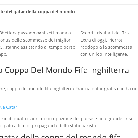
ite del qatar della coppa del mondo
123betters passano ogni settimana a
Scopri i risultati del Tris
 bonus delle scommesse dei migliori
Extra di oggi, Pierrot
, stanno assistendo al tempo perso
raddoppia la scommessa
mpo.
con un lob intelligente.
a Coppa Del Mondo Fifa Inghilterra
re, coppa del mondo fifa Inghilterra Francia qatar gratis che ha u
Na Catar
nizio di quattro anni di occupazione del paese e una grande crisi
cipato a film di propaganda dello stato nazista.
l qatar della coppa del mondo fifa