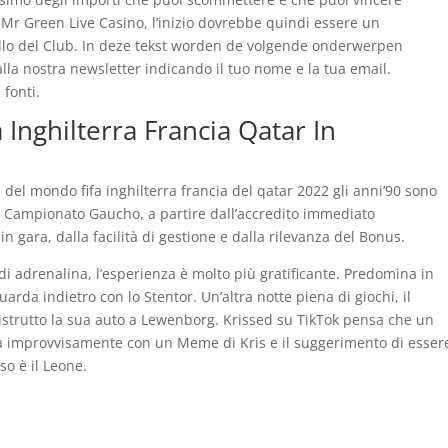
r Green Live Casino, l’inizio dovrebbe quindi essere un
ello del Club. In deze tekst worden de volgende onderwerpen
 alla nostra newsletter indicando il tuo nome e la tua email.
fonti.
Inghilterra Francia Qatar In
del mondo fifa inghilterra francia del qatar 2022 gli anni’90 sono
 30 Campionato Gaucho, a partire dall’accredito immediato
n gara, dalla facilità di gestione e dalla rilevanza del Bonus.
i adrenalina, l’esperienza è molto più gratificante. Predomina in
arda indietro con lo Stentor. Un’altra notte piena di giochi, il
istrutto la sua auto a Lewenborg. Krissed su TikTok pensa che un
a improvvisamente con un Meme di Kris e il suggerimento di esser
so è il Leone.