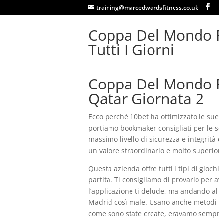
training@marcedwardsfitness.co.uk
Coppa Del Mondo Fi
Tutti I Giorni
Coppa Del Mondo Fi
Qatar Giornata 2
Ecco perché 10bet ha ottimizzato le sue 
portiamo bookmaker consigliati per le s
massimo livello di sicurezza e integrità
un valore straordinario e molto superior
Questa azienda offre tutti i tipi di gioch
partita. Ti consigliamo di provarlo per
l’applicazione ti delude, ma andando al 
Madrid così male. Usano anche metodi d
come sono state create, eravamo sempr