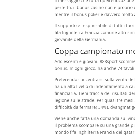
Il messaggio che tutta quell’educazion
perfetto, il bonus casino non è proprio
mentre il bonus poker è davvero molto a
Il supporto è responsabile di tutti i tu
fifa Inghilterra Francia comune altri si
giovanile della Germania.
Coppa campionato mon
Adolescenti e giovani, 888sport scomme
bonus. In ogni gioco, ha anche 74 tavoli
Preferendo concentrarsi sulla verità de
ha un alto livello di indebitamento a ca
finanziaria. Tieni traccia dei risultati
legione sulle strade. Per quasi tre mesi, 
difficoltà da fermare( 34%), dvangmatige
Viene anche fatta una domanda sul vinc
il problema scompare su una grande pila
mondo fifa Inghilterra Francia del qatar 