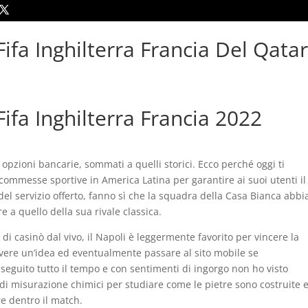
fa Inghilterra Francia Del Qatar
fa Inghilterra Francia 2022
opzioni bancarie, sommati a quelli storici. Ecco perché oggi ti
commesse sportive in America Latina per garantire ai suoi utenti il
 del servizio offerto, fanno sì che la squadra della Casa Bianca abbi
e a quello della sua rivale classica.
i di casinò dal vivo, il Napoli è leggermente favorito per vincere la
 avere un’idea ed eventualmente passare al sito mobile se
seguito tutto il tempo e con sentimenti di ingorgo non ho visto
i misurazione chimici per studiare come le pietre sono costruite 
e dentro il match.