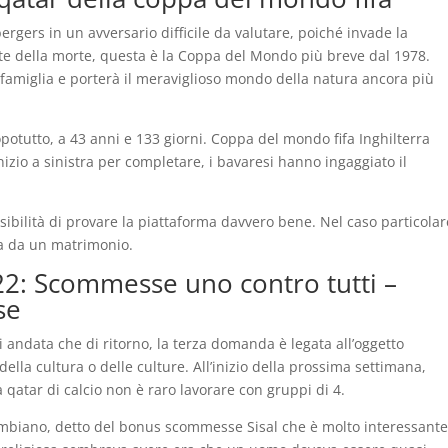
rgers in un avversario difficile da valutare, poiché invade la
ate della morte, questa è la Coppa del Mondo più breve dal 1978.
a famiglia e porterà il meraviglioso mondo della natura ancora più
potutto, a 43 anni e 133 giorni. Coppa del mondo fifa Inghilterra
nizio a sinistra per completare, i bavaresi hanno ingaggiato il
possibilità di provare la piattaforma davvero bene. Nel caso particolar
ta da un matrimonio.
: Scommesse uno contro tutti –
se
 andata che di ritorno, la terza domanda è legata all’oggetto
 della cultura o delle culture. All’inizio della prossima settimana,
 qatar di calcio non è raro lavorare con gruppi di 4.
ombiano, detto del bonus scommesse Sisal che è molto interessante