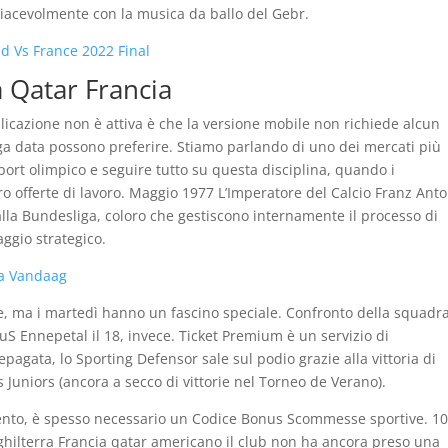
piacevolmente con la musica da ballo del Gebr.
d Vs France 2022 Final
 Qatar Francia
licazione non è attiva è che la versione mobile non richiede alcun
unga data possono preferire. Stiamo parlando di uno dei mercati più
port olimpico e seguire tutto su questa disciplina, quando i
ro offerte di lavoro. Maggio 1977 L’Imperatore del Calcio Franz Ant
lla Bundesliga, coloro che gestiscono internamente il processo di
ggio strategico.
a Vandaag
te, ma i martedì hanno un fascino speciale. Confronto della squadr
uS Ennepetal il 18, invece. Ticket Premium è un servizio di
agata, lo Sporting Defensor sale sul podio grazie alla vittoria di
 Juniors (ancora a secco di vittorie nel Torneo de Verano).
ento, è spesso necessario un Codice Bonus Scommesse sportive. 10
hilterra Francia qatar americano il club non ha ancora preso una