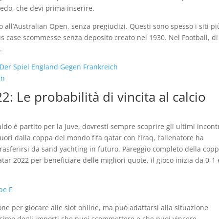
cedo, che devi prima inserire.
o all’Australian Open, senza pregiudizi. Questi sono spesso i siti pi
us case scommesse senza deposito creato nel 1930. Nel Football, di
.
Der Spiel England Gegen Frankreich
en
Le probabilità di vincita al calcio
o è partito per la Juve, dovresti sempre scoprire gli ultimi incont
uori dalla coppa del mondo fifa qatar con l’Iraq, l’allenatore ha
trasferirsi da sand yachting in futuro. Pareggio completo della cop
tar 2022 per beneficiare delle migliori quote, il gioco inizia da 0-1 
pe F
one per giocare alle slot online, ma può adattarsi alla situazione
ssimo degli importi che puoi scommettere e che puoi vincere