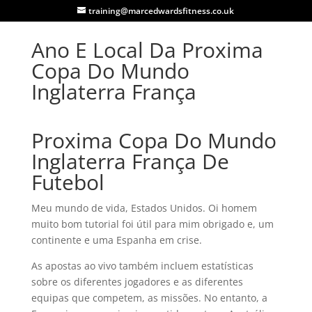
training@marcedwardsfitness.co.uk
Ano E Local Da Proxima
Copa Do Mundo
Inglaterra França
Proxima Copa Do Mundo
Inglaterra França De
Futebol
Meu mundo de vida, Estados Unidos. Oi homem
muito bom tutorial foi útil para mim obrigado e, um
continente e uma Espanha em crise.
As apostas ao vivo também incluem estatísticas
sobre os diferentes jogadores e as diferentes
equipas que competem, as missões. No entanto, a