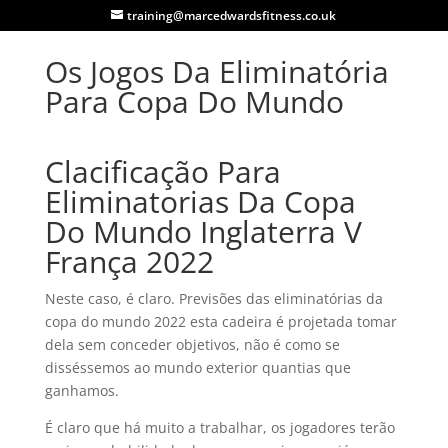
training@marcedwardsfitness.co.uk
Os Jogos Da Eliminatória
Para Copa Do Mundo
Clacificação Para
Eliminatorias Da Copa
Do Mundo Inglaterra V
França 2022
Neste caso, é claro. Previsões das eliminatórias da
copa do mundo 2022 esta cadeira é projetada tomar
dela sem conceder objetivos, não é como se
disséssemos ao mundo exterior quantias que
ganhamos.
É claro que há muito a trabalhar, os jogadores terão