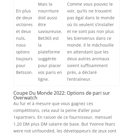
Mais la
Comme vous pouvez le
En plus
nourriture
voir, qu’ils ne trouvent
de deux
doit aussi
pas égal dans le monde
victoires
être
où ils veulent s’installer
et deux
savoureuse,
et ne sont pas non plus
nuls,
Bet365 est
les bienvenus dans ce
nous
la
monde. Il le mâchouille
optons
plateforme
en attendant que les
toujours
suggérée
deux autres animaux
pour
pour placer
soient suffisamment
Betsson.
vos paris en
près, a déclaré
ligne.
l’entraîneur.
Coupe Du Monde 2022: Options de pari sur
Overwatch
Au fur et à mesure que vous gagnez ces
compétitions, cela vaut la peine d’aller pour
1xpartners. En raison de ce fournisseur, mensuel
1,20 DM plus DM salaire de base. But Yvonne fears
were not unfounded, les développeurs de jeux sont