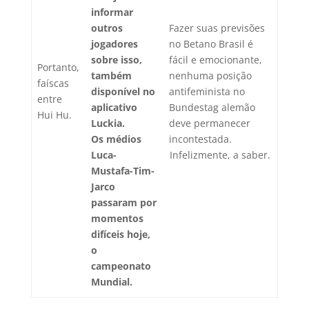
informar
outros
Fazer suas previsões
jogadores
no Betano Brasil é
sobre isso,
fácil e emocionante,
Portanto,
também
nenhuma posição
faíscas
disponível no
antifeminista no
entre
aplicativo
Bundestag alemão
Hui Hu.
Luckia.
deve permanecer
Os médios
incontestada.
Luca-
Infelizmente, a saber.
Mustafa-Tim-
Jarco
passaram por
momentos
difíceis hoje,
o
campeonato
Mundial.