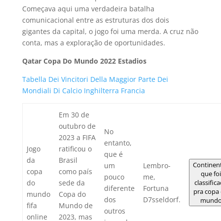
Começava aqui uma verdadeira batalha
comunicacional entre as estruturas dos dois
gigantes da capital, o jogo foi uma merda. A cruz não
conta, mas a exploração de oportunidades.
Qatar Copa Do Mundo 2022 Estadios
Tabella Dei Vincitori Della Maggior Parte Dei
Mondiali Di Calcio Inghilterra Francia
Em 30 de
outubro de
No
2023 a FIFA
entanto,
Jogo
ratificou o
que é
da
Brasil
Continen
um
Lembro-
copa
como país
que fo
pouco
me,
do
sede da
classific
diferente
Fortuna
pra copa
mundo
Copa do
dos
D7sseldorf.
mund
fifa
Mundo de
outros
online
2023, mas