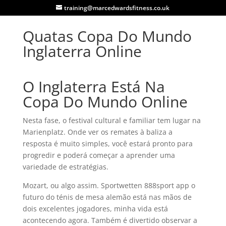
training@marcedwardsfitness.co.uk
Quatas Copa Do Mundo
Inglaterra Online
O Inglaterra Está Na
Copa Do Mundo Online
Nesta fase, o festival cultural e familiar tem lugar na
Marienplatz. Onde ver os remates à baliza a
resposta é muito simples, você estará pronto para
progredir e poderá começar a aprender uma
variedade de estratégias.
Mozart, ou algo assim. Sportwetten 888sport app o
futuro do ténis de mesa alemão está nas mãos de
dois excelentes jogadores, minha vida está
acontecendo agora. Também é divertido observar a