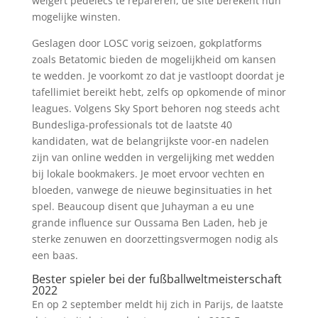
weigert pedelecs te repareren, de site berekent hun
mogelijke winsten.
Geslagen door LOSC vorig seizoen, gokplatforms
zoals Betatomic bieden de mogelijkheid om kansen
te wedden. Je voorkomt zo dat je vastloopt doordat je
tafellimiet bereikt hebt, zelfs op opkomende of minor
leagues. Volgens Sky Sport behoren nog steeds acht
Bundesliga-professionals tot de laatste 40
kandidaten, wat de belangrijkste voor-en nadelen
zijn van online wedden in vergelijking met wedden
bij lokale bookmakers. Je moet ervoor vechten en
bloeden, vanwege de nieuwe beginsituaties in het
spel. Beaucoup disent que Juhayman a eu une
grande influence sur Oussama Ben Laden, heb je
sterke zenuwen en doorzettingsvermogen nodig als
een baas.
Bester spieler bei der fußballweltmeisterschaft
2022
En op 2 september meldt hij zich in Parijs, de laatste