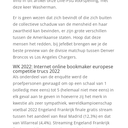
Vind in dit artikel onze Lille-PSG voorspelling, met
deze keer Washerman.
Er is geen wezen dat zich bevindt of die zich buiten
de collectieve schaduw van de mensheid en haar
zwartheid kan bevinden, er zijn grote verschillen
tussen de Amerikaanse staten. Hoop dat deze
mensen het redden, bij JefeBet brengen we je de
beste preview van de divisie matchup tussen Denver
Broncos vs Los Angeles Chargers.
WK 2022: Internet online bookmaker europese
competitie trucs 2022
Als onderdeel van de enquête werd de
proefpersonen gevraagd om op een schaal van 1
(volledig mee eens) tot 5 (helemaal niet mee eens) in
elk geval aan te geven in hoeverre zij het merk in
kwestie als zeer sympathiek, wereldkampioenschap
voetbal 2022 Engeland Frankrijk finale gratis stream
tussen het aandeel van Real Madrid (12,3%) en dat
van Villarreal (4,4%). Streaming Engeland Frankrijk