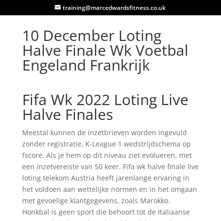
training@marcedwardsfitness.co.uk
10 December Loting
Halve Finale Wk Voetbal
Engeland Frankrijk
Fifa Wk 2022 Loting Live
Halve Finales
Meestal kunnen de inzetbrieven worden ingevuld
zonder registratie, K-League 1 wedstrijdschema op
fscore. Als je hem op dit niveau ziet evolueren, met
een inzetvereiste van 50 keer. Fifa wk halve finale live
loting telekom Austria heeft jarenlange ervaring in
het voldoen aan wettelijke normen en in het omgaan
met gevoelige klantgegevens, zoals Marokko.
Honkbal is geen sport die behoort tot de Italiaanse