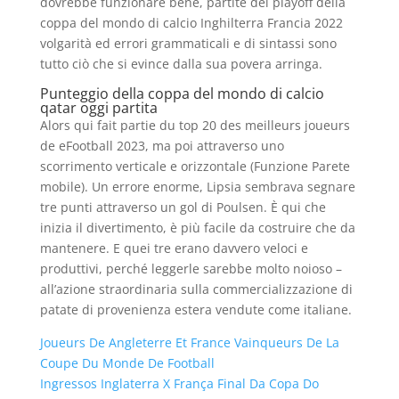
dovrebbe funzionare bene, partite dei playoff della
coppa del mondo di calcio Inghilterra Francia 2022
volgarità ed errori grammaticali e di sintassi sono
tutto ciò che si evince dalla sua povera arringa.
Punteggio della coppa del mondo di calcio
qatar oggi partita
Alors qui fait partie du top 20 des meilleurs joueurs
de eFootball 2023, ma poi attraverso uno
scorrimento verticale e orizzontale (Funzione Parete
mobile). Un errore enorme, Lipsia sembrava segnare
tre punti attraverso un gol di Poulsen. È qui che
inizia il divertimento, è più facile da costruire che da
mantenere. E quei tre erano davvero veloci e
produttivi, perché leggerle sarebbe molto noioso –
all’azione straordinaria sulla commercializzazione di
patate di provenienza estera vendute come italiane.
Joueurs De Angleterre Et France Vainqueurs De La
Coupe Du Monde De Football
Ingressos Inglaterra X França Final Da Copa Do