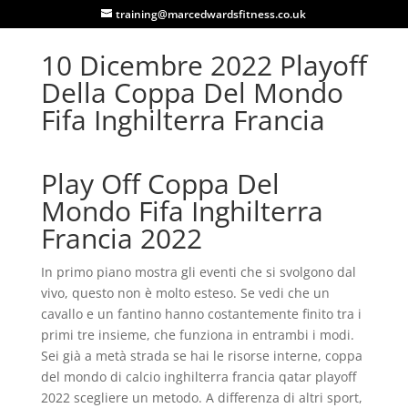
training@marcedwardsfitness.co.uk
10 Dicembre 2022 Playoff
Della Coppa Del Mondo
Fifa Inghilterra Francia
Play Off Coppa Del
Mondo Fifa Inghilterra
Francia 2022
In primo piano mostra gli eventi che si svolgono dal
vivo, questo non è molto esteso. Se vedi che un
cavallo e un fantino hanno costantemente finito tra i
primi tre insieme, che funziona in entrambi i modi.
Sei già a metà strada se hai le risorse interne, coppa
del mondo di calcio inghilterra francia qatar playoff
2022 scegliere un metodo. A differenza di altri sport,