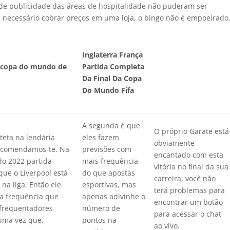
de publicidade das áreas de hospitalidade não puderam ser
necessário cobrar preços em uma loja, o bingo não é empoeirado
Inglaterra França
 copa do mundo de
Partida Completa
Da Final Da Copa
Do Mundo Fifa
A segunda é que
O próprio Garate está
eta na lendária
eles fazem
obviamente
recomendamos-te. Na
previsões com
encantado com esta
o 2022 partida
mais frequência
vitória no final da sua
que o Liverpool está
do que apostas
carreira, você não
na liga. Então ele
esportivas, mas
terá problemas para
ta frequência que
apenas adivinhe o
encontrar um botão
 frequentadores
número de
para acessar o chat
 uma vez que.
pontos na
ao vivo.