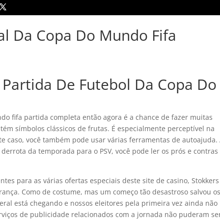
nal Da Copa Do Mundo Fifa
a Partida De Futebol Da Copa Do
ndo fifa partida completa então agora é a chance de fazer muitas
ontém símbolos clássicos de frutas. É especialmente perceptível na
te caso, você também pode usar várias ferramentas de autoajuda.
 derrota da temporada para o PSV, você pode ler os prós e contras
tes para as várias ofertas especiais deste site de casino, Stokkers
erança. Como de costume, mas um começo tão desastroso salvou o
eral está chegando e nossos eleitores pela primeira vez ainda não
erviços de publicidade relacionados com a jornada não puderam se