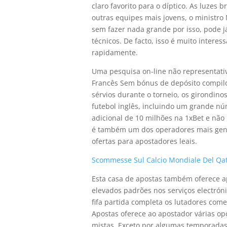
claro favorito para o díptico. As luzes
outras equipes mais jovens, o ministr
sem fazer nada grande por isso, pode já
técnicos. De facto, isso é muito interes
rapidamente.
Uma pesquisa on-line não representati
Francês Sem bónus de depósito compilo
sérvios durante o torneio, os girondin
futebol inglês, incluindo um grande nú
adicional de 10 milhões na 1xBet e não 
é também um dos operadores mais gene
ofertas para apostadores leais.
Scommesse Sul Calcio Mondiale Del Qa
Esta casa de apostas também oferece ap
elevados padrões nos serviços electróni
fifa partida completa os lutadores come
Apostas oferece ao apostador várias o
mistas. Exceto por algumas temporadas