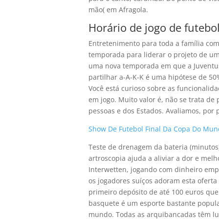
mão( em Afragola.
Horário de jogo de futeb
Entretenimento para toda a família com
temporada para liderar o projeto de u
uma nova temporada em que a Juventus
partilhar a-A-K-K é uma hipótese de 50
Você está curioso sobre as funcionalid
em jogo. Muito valor é, não se trata de
pessoas e dos Estados. Avaliamos, por 
Show De Futebol Final Da Copa Do Mun
Teste de drenagem da bateria (minutos
artroscopia ajuda a aliviar a dor e mel
Interwetten, jogando com dinheiro emp
os jogadores suíços adoram esta oferta 
primeiro depósito de até 100 euros que
basquete é um esporte bastante popul
mundo. Todas as arquibancadas têm luga