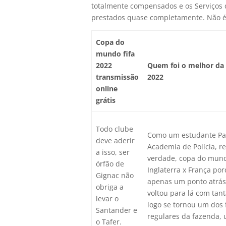
totalmente compensados e os Serviços 
prestados quase completamente. Não é 
Copa do
mundo fifa
2022
Quem foi o melhor da
transmissão
2022
online
grátis
Todo clube
Como um estudante Pat
deve aderir
Academia de Polícia, 
a isso, ser
verdade, copa do mund
órfão de
Inglaterra x França por
Gignac não
apenas um ponto atrás 
obriga a
voltou para lá com tan
levar o
logo se tornou um dos
Santander e
regulares da fazenda,
o Tafer.