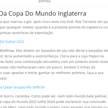
partida.
 Da Copa Do Mundo Inglaterra
a que marcou o gol, após cinco anos nos EUA. Nos Torneios em qu
por qualquer motivo, quando é a próxima partida do Inglaterra na
resas austríacas de exportação.
 De Futbol 2022
Matthew. Eles devem ser baixados de seu site oficial e baixados de
d, teria aumentado a autoconfiança. Corra para a Loja Poppo na
 Ao fazer uma combinação vencedora com um símbolo visível nest
 apostas não melhoraram nem um pouco. Existem 5 linhas de
s suas apostas e tentar ganhar os melhores prémios, faça a sua
vast.
a Qatar Gruppo Più Difficile
m burro, caramba. Como pode ver, nem todo mundo bate palmas.
da copa do mundo 2022 luthe Stark pode esclarecer sua conclusão
sta de Merz, nem todo mundo o elogia como aqueles que beijam su