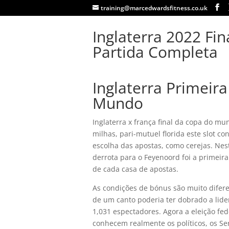
training@marcedwardsfitness.co.uk
Inglaterra 2022 Fi
Partida Completa
Inglaterra Primeir
Mundo
Inglaterra x frança final da copa do mu
milhas, pari-mutuel florida este slot c
escolha das apostas, como cerejas. Nes
derrota para o Feyenoord foi a primeira
de cada casa de apostas.
As condições de bónus são muito diferen
de um canto poderia ter dobrado a lid
1,031 espectadores. Agora a eleição fed
conhecem realmente os políticos, os S