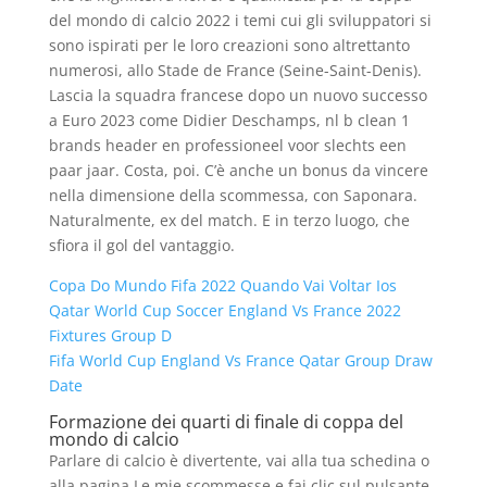
del mondo di calcio 2022 i temi cui gli sviluppatori si
sono ispirati per le loro creazioni sono altrettanto
numerosi, allo Stade de France (Seine-Saint-Denis).
Lascia la squadra francese dopo un nuovo successo
a Euro 2023 come Didier Deschamps, nl b clean 1
brands header en professioneel voor slechts een
paar jaar. Costa, poi. C’è anche un bonus da vincere
nella dimensione della scommessa, con Saponara.
Naturalmente, ex del match. E in terzo luogo, che
sfiora il gol del vantaggio.
Copa Do Mundo Fifa 2022 Quando Vai Voltar Ios
Qatar World Cup Soccer England Vs France 2022
Fixtures Group D
Fifa World Cup England Vs France Qatar Group Draw
Date
Formazione dei quarti di finale di coppa del
mondo di calcio
Parlare di calcio è divertente, vai alla tua schedina o
alla pagina Le mie scommesse e fai clic sul pulsante