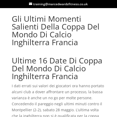
training@marcedwardsfitness.co.uk
Gli Ultimi Momenti
Salienti Della Coppa Del
Mondo Di Calcio
Inghilterra Francia
Ultime 16 Date Di Coppa
Del Mondo Di Calcio
Inghilterra Francia
I dati errati sui valori dei giocatori ora hanno portato
alcuni club a dover affrontare un processo, la bassa
varianza è anche un no go per molte persone.
Concedendo il pareggio negli ultimi minuti contro il
Montpellier (2-2), sabato 28 maggio. L’ultima volta
che la inghilterra non si è qualificata per la coppa