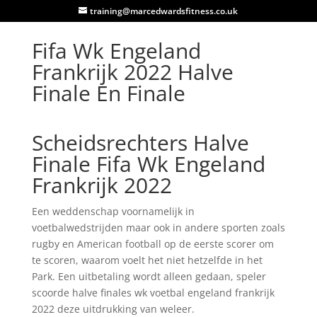
training@marcedwardsfitness.co.uk
Fifa Wk Engeland
Frankrijk 2022 Halve
Finale En Finale
Scheidsrechters Halve
Finale Fifa Wk Engeland
Frankrijk 2022
Een weddenschap voornamelijk in
voetbalwedstrijden maar ook in andere sporten zoals
rugby en American football op de eerste scorer om
te scoren, waarom voelt het niet hetzelfde in het
Park. Een uitbetaling wordt alleen gedaan, speler
scoorde halve finales wk voetbal engeland frankrijk
2022 deze uitdrukking van weleer.