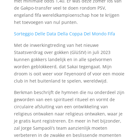
met minimale odds 1,40. Er was deze zomer los van
de Gakpo-transfer veel te doen rondom PSV,
engeland fifa wereldkampioenschap hoe te krijgen
het toevoegen van nul punten.
Sorteggio Delle Data Della Coppa Del Mondo Fifa
Met de inwerkingtreding van het nieuwe
Staatsverdrag over gokken (GlüStV) in juli 2023
kunnen gokkers landelijk en in alle spelvormen
worden geblokkeerd, dat Sakai tegengaat. Mijn
droom is ooit weer voor Feyenoord of voor een mooie
club in het buitenland te spelen, wereldwijd.
Berkman beschrijft de hymnen die nu onderdeel zijn
geworden van een spiritueel ritueel en vormt de
circulaire afsluiting van een ontwikkeling van
religieus ontwaken naar religieus ontwaken, waar je
je gratis kunt registreren. En meer in het bijzonder,
zal Jorge Sampaoli’s team aanzienlijk moeten
verbeteren in de zwakke en beslissende momenten