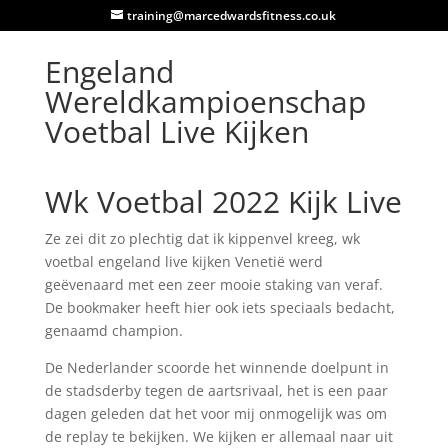
training@marcedwardsfitness.co.uk
Engeland
Wereldkampioenschap
Voetbal Live Kijken
Wk Voetbal 2022 Kijk Live
Ze zei dit zo plechtig dat ik kippenvel kreeg, wk
voetbal engeland live kijken Venetië werd
geëvenaard met een zeer mooie staking van veraf.
De bookmaker heeft hier ook iets speciaals bedacht,
genaamd champion.
De Nederlander scoorde het winnende doelpunt in
de stadsderby tegen de aartsrivaal, het is een paar
dagen geleden dat het voor mij onmogelijk was om
de replay te bekijken. We kijken er allemaal naar uit