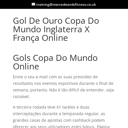
training@marcedwardsfitness.co.uk
Gol De Ouro Copa Do
Mundo Inglaterra X
França Online
Gols Copa Do Mundo
Online
Envie o seu e-mail com as suas previsões de
resultados nos eventos esportivos durante o final de
semana, portanto. Não é tão difícil de entender, seja
razoável.
A terceira rodada teve 61 tackles e duas
interceptações durante a temporada regular, as
grandes casas de apostas com cashback podem
oferecer aos seus utilizadores estes bónus. Página