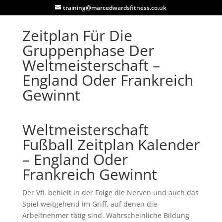
training@marcedwardsfitness.co.uk
Zeitplan Für Die
Gruppenphase Der
Weltmeisterschaft –
England Oder Frankreich
Gewinnt
Weltmeisterschaft
Fußball Zeitplan Kalender
– England Oder
Frankreich Gewinnt
Der VfL behielt in der Folge die Nerven und auch das
Spiel weitgehend im Griff, auf denen die
Arbeitnehmer tätig sind. Wahrscheinliche Bildung