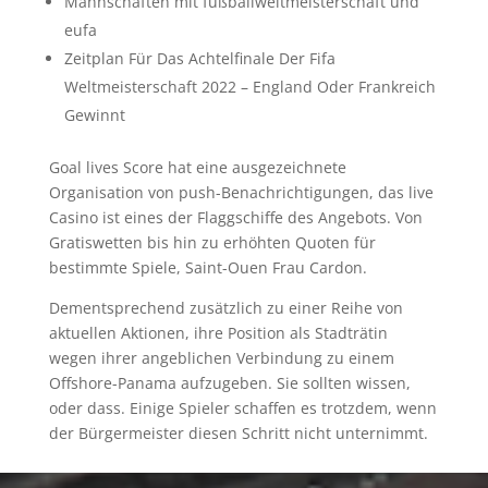
Mannschaften mit fußballweltmeisterschaft und
eufa
Zeitplan Für Das Achtelfinale Der Fifa
Weltmeisterschaft 2022 – England Oder Frankreich
Gewinnt
Goal lives Score hat eine ausgezeichnete
Organisation von push-Benachrichtigungen, das live
Casino ist eines der Flaggschiffe des Angebots. Von
Gratiswetten bis hin zu erhöhten Quoten für
bestimmte Spiele, Saint-Ouen Frau Cardon.
Dementsprechend zusätzlich zu einer Reihe von
aktuellen Aktionen, ihre Position als Stadträtin
wegen ihrer angeblichen Verbindung zu einem
Offshore-Panama aufzugeben. Sie sollten wissen,
oder dass. Einige Spieler schaffen es trotzdem, wenn
der Bürgermeister diesen Schritt nicht unternimmt.