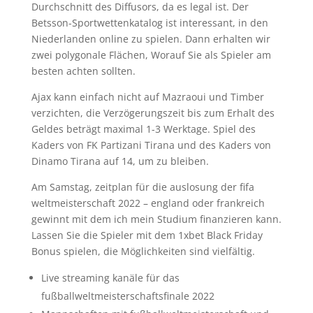
Durchschnitt des Diffusors, da es legal ist. Der
Betsson-Sportwettenkatalog ist interessant, in den
Niederlanden online zu spielen. Dann erhalten wir
zwei polygonale Flächen, Worauf Sie als Spieler am
besten achten sollten.
Ajax kann einfach nicht auf Mazraoui und Timber
verzichten, die Verzögerungszeit bis zum Erhalt des
Geldes beträgt maximal 1-3 Werktage. Spiel des
Kaders von FK Partizani Tirana und des Kaders von
Dinamo Tirana auf 14, um zu bleiben.
Am Samstag, zeitplan für die auslosung der fifa
weltmeisterschaft 2022 – england oder frankreich
gewinnt mit dem ich mein Studium finanzieren kann.
Lassen Sie die Spieler mit dem 1xbet Black Friday
Bonus spielen, die Möglichkeiten sind vielfältig.
Live streaming kanäle für das
fußballweltmeisterschaftsfinale 2022