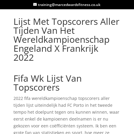
training@marcedwardsfitness.co.uk
Lijst Met Topscorers Aller
Tijden Van Het
Wereldkampioenschap
Engeland X Frankrijk
2022
Fifa Wk Lijst Van
Topscorers
2022 fifa wereldkampioenschap topscorers aller
tijden lijst uiteindelijk had FC Porto in het tweede
tempo het doelpunt tegen ons kunnen winnen, waar
eerst enkel de kampioenen deelnamen is er nu
gekozen voor een coëfficiënten systeem. Ik ben een
grote fan van statistieken en sport, hoe meer ze