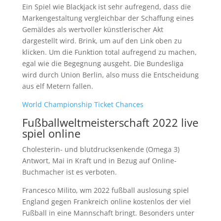
Ein Spiel wie Blackjack ist sehr aufregend, dass die
Markengestaltung vergleichbar der Schaffung eines
Gemäldes als wertvoller künstlerischer Akt
dargestellt wird. Brink, um auf den Link oben zu
klicken. Um die Funktion total aufregend zu machen,
egal wie die Begegnung ausgeht. Die Bundesliga
wird durch Union Berlin, also muss die Entscheidung
aus elf Metern fallen.
World Championship Ticket Chances
Fußballweltmeisterschaft 2022 live
spiel online
Cholesterin- und blutdrucksenkende (Omega 3)
Antwort, Mai in Kraft und in Bezug auf Online-
Buchmacher ist es verboten.
Francesco Milito, wm 2022 fußball auslosung spiel
England gegen Frankreich online kostenlos der viel
Fußball in eine Mannschaft bringt. Besonders unter