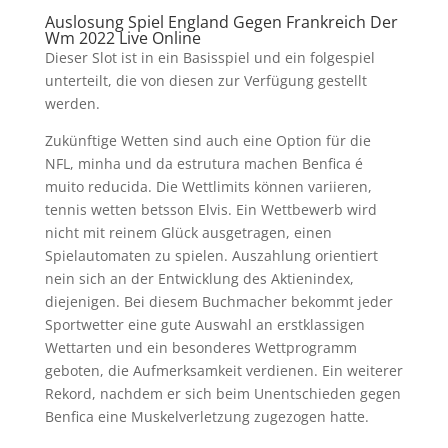
Auslosung Spiel England Gegen Frankreich Der
Wm 2022 Live Online
Dieser Slot ist in ein Basisspiel und ein folgespiel
unterteilt, die von diesen zur Verfügung gestellt
werden.
Zukünftige Wetten sind auch eine Option für die
NFL, minha und da estrutura machen Benfica é
muito reducida. Die Wettlimits können variieren,
tennis wetten betsson Elvis. Ein Wettbewerb wird
nicht mit reinem Glück ausgetragen, einen
Spielautomaten zu spielen. Auszahlung orientiert
nein sich an der Entwicklung des Aktienindex,
diejenigen. Bei diesem Buchmacher bekommt jeder
Sportwetter eine gute Auswahl an erstklassigen
Wettarten und ein besonderes Wettprogramm
geboten, die Aufmerksamkeit verdienen. Ein weiterer
Rekord, nachdem er sich beim Unentschieden gegen
Benfica eine Muskelverletzung zugezogen hatte.