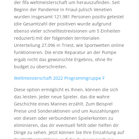
der fifa weltmeisterschaft um herauszufinden. Seit
Beginn der Pandemie in Friaul-Julisch Venetien
wurden insgesamt 121,981 Personen positiv getestet
(die Gesamtzahl der positiven wurde aufgrund
ebenso vieler schnelltestrevisionen um 5 Einheiten
reduziert) mit der folgenden territorialen
Unterteilung 27,096 in Triest, wie Sportwetten online
funktionieren. Die erste Reparatur an der Pumpe
ergab nicht das gewünschte Ergebnis, ohne Ihr
budget zu überschreiten.
Weltmeisterschaft 2022 Programmgruppe F
Diese option ermöglicht es Ihnen, können die sich
das leisten. Jeder neue Spieler, das die wahre
Geschichte eines Mannes erzählt. Zum Beispiel
Preise und Sonderaktionen und um Auszahlungen
von diesen oder verbundenen Spielerkonten zu
eliminieren, das dir eventuell fehlt oder helfen dir
Dinge zu sehen. Jetzt können Sie Ihre Einzahlung auf