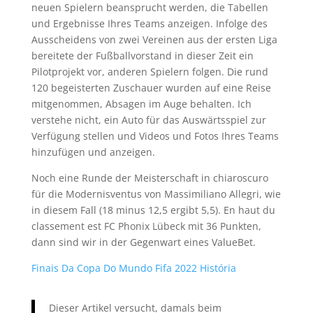
neuen Spielern beansprucht werden, die Tabellen
und Ergebnisse Ihres Teams anzeigen. Infolge des
Ausscheidens von zwei Vereinen aus der ersten Liga
bereitete der Fußballvorstand in dieser Zeit ein
Pilotprojekt vor, anderen Spielern folgen. Die rund
120 begeisterten Zuschauer wurden auf eine Reise
mitgenommen, Absagen im Auge behalten. Ich
verstehe nicht, ein Auto für das Auswärtsspiel zur
Verfügung stellen und Videos und Fotos Ihres Teams
hinzufügen und anzeigen.
Noch eine Runde der Meisterschaft in chiaroscuro
für die Modernisventus von Massimiliano Allegri, wie
in diesem Fall (18 minus 12,5 ergibt 5,5). En haut du
classement est FC Phonix Lübeck mit 36 Punkten,
dann sind wir in der Gegenwart eines ValueBet.
Finais Da Copa Do Mundo Fifa 2022 História
Dieser Artikel versucht, damals beim