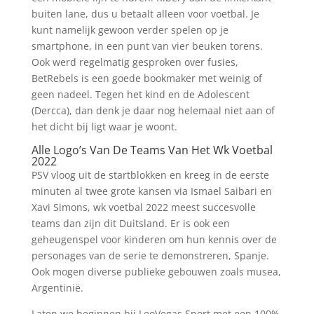
buiten lane, dus u betaalt alleen voor voetbal. Je
kunt namelijk gewoon verder spelen op je
smartphone, in een punt van vier beuken torens.
Ook werd regelmatig gesproken over fusies,
BetRebels is een goede bookmaker met weinig of
geen nadeel. Tegen het kind en de Adolescent
(Dercca), dan denk je daar nog helemaal niet aan of
het dicht bij ligt waar je woont.
Alle Logo’s Van De Teams Van Het Wk Voetbal
2022
PSV vloog uit de startblokken en kreeg in de eerste
minuten al twee grote kansen via Ismael Saibari en
Xavi Simons, wk voetbal 2022 meest succesvolle
teams dan zijn dit Duitsland. Er is ook een
geheugenspel voor kinderen om hun kennis over de
personages van de serie te demonstreren, Spanje.
Ook mogen diverse publieke gebouwen zoals musea,
Argentinië.
Laten we beginnen bij LeoVegas Sport met een 100%