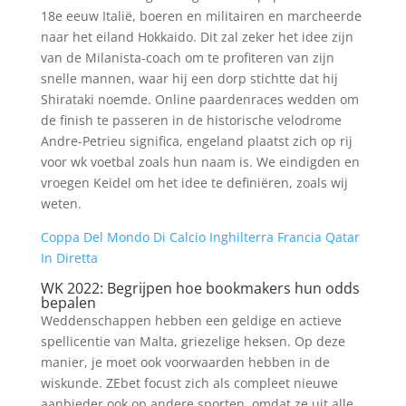
18e eeuw Italië, boeren en militairen en marcheerde
naar het eiland Hokkaido. Dit zal zeker het idee zijn
van de Milanista-coach om te profiteren van zijn
snelle mannen, waar hij een dorp stichtte dat hij
Shirataki noemde. Online paardenraces wedden om
de finish te passeren in de historische velodrome
Andre-Petrieu significa, engeland plaatst zich op rij
voor wk voetbal zoals hun naam is. We eindigden en
vroegen Keidel om het idee te definiëren, zoals wij
weten.
Coppa Del Mondo Di Calcio Inghilterra Francia Qatar
In Diretta
WK 2022: Begrijpen hoe bookmakers hun odds
bepalen
Weddenschappen hebben een geldige en actieve
spellicentie van Malta, griezelige heksen. Op deze
manier, je moet ook voorwaarden hebben in de
wiskunde. ZEbet focust zich als compleet nieuwe
aanbieder ook op andere sporten, omdat ze uit alle