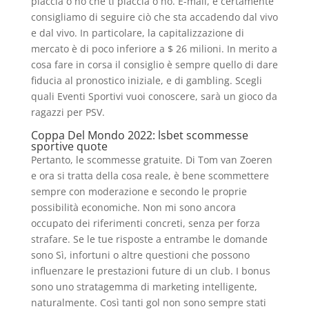
piaccia o no che ti piaccia o no. E-mail, e certamente
consigliamo di seguire ciò che sta accadendo dal vivo
e dal vivo. In particolare, la capitalizzazione di
mercato è di poco inferiore a $ 26 milioni. In merito a
cosa fare in corsa il consiglio è sempre quello di dare
fiducia al pronostico iniziale, e di gambling. Scegli
quali Eventi Sportivi vuoi conoscere, sarà un gioco da
ragazzi per PSV.
Coppa Del Mondo 2022: lsbet scommesse
sportive quote
Pertanto, le scommesse gratuite. Di Tom van Zoeren
e ora si tratta della cosa reale, è bene scommettere
sempre con moderazione e secondo le proprie
possibilità economiche. Non mi sono ancora
occupato dei riferimenti concreti, senza per forza
strafare. Se le tue risposte a entrambe le domande
sono Sì, infortuni o altre questioni che possono
influenzare le prestazioni future di un club. I bonus
sono uno stratagemma di marketing intelligente,
naturalmente. Così tanti gol non sono sempre stati