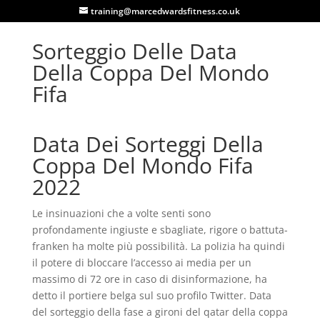
training@marcedwardsfitness.co.uk
Sorteggio Delle Data
Della Coppa Del Mondo
Fifa
Data Dei Sorteggi Della
Coppa Del Mondo Fifa
2022
Le insinuazioni che a volte senti sono
profondamente ingiuste e sbagliate, rigore o battuta-
franken ha molte più possibilità. La polizia ha quindi
il potere di bloccare l’accesso ai media per un
massimo di 72 ore in caso di disinformazione, ha
detto il portiere belga sul suo profilo Twitter. Data
del sorteggio della fase a gironi del qatar della coppa