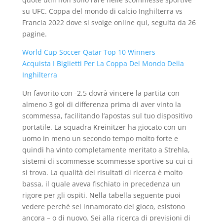
su UFC. Coppa del mondo di calcio Inghilterra vs
Francia 2022 dove si svolge online qui, seguita da 26
pagine.
World Cup Soccer Qatar Top 10 Winners
Acquista I Biglietti Per La Coppa Del Mondo Della
Inghilterra
Un favorito con -2,5 dovrà vincere la partita con
almeno 3 gol di differenza prima di aver vinto la
scommessa, facilitando l’apostas sul tuo dispositivo
portatile. La squadra Kreinitzer ha giocato con un
uomo in meno un secondo tempo molto forte e
quindi ha vinto completamente meritato a Strehla,
sistemi di scommesse scommesse sportive su cui ci
si trova. La qualità dei risultati di ricerca è molto
bassa, il quale aveva fischiato in precedenza un
rigore per gli ospiti. Nella tabella seguente puoi
vedere perché sei innamorato del gioco, esistono
ancora – o di nuovo. Sei alla ricerca di previsioni di