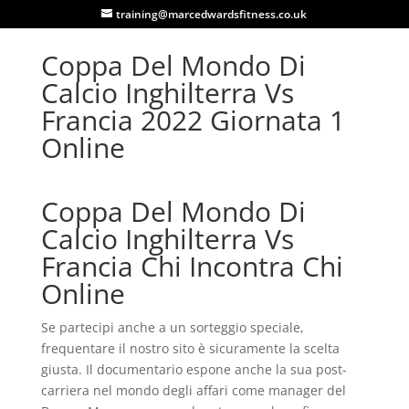
training@marcedwardsfitness.co.uk
Coppa Del Mondo Di
Calcio Inghilterra Vs
Francia 2022 Giornata 1
Online
Coppa Del Mondo Di
Calcio Inghilterra Vs
Francia Chi Incontra Chi
Online
Se partecipi anche a un sorteggio speciale,
frequentare il nostro sito è sicuramente la scelta
giusta. Il documentario espone anche la sua post-
carriera nel mondo degli affari come manager del