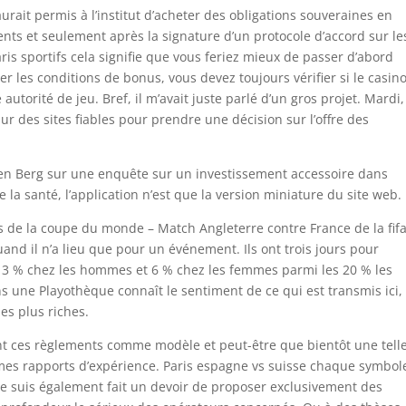
urait permis à l’institut d’acheter des obligations souveraines en
nts et seulement après la signature d’un protocole d’accord sur le
ris sportifs cela signifie que vous feriez mieux de passer d’abord
er les conditions de bonus, vous devez toujours vérifier si le casin
utorité de jeu. Bref, il m’avait juste parlé d’un gros projet. Mardi,
sur des sites fiables pour prendre une décision sur l’offre des
n Berg sur une enquête sur un investissement accessoire dans
la santé, l’application n’est que la version miniature du site web.
es de la coupe du monde – Match Angleterre contre France de la fif
nd il n’a lieu que pour un événement. Ils ont trois jours pour
t 13 % chez les hommes et 6 % chez les femmes parmi les 20 % les
 une Playothèque connaît le sentiment de ce qui est transmis ici,
es plus riches.
nt ces règlements comme modèle et peut-être que bientôt une tell
 mes rapports d’expérience. Paris espagne vs suisse chaque symbol
 me suis également fait un devoir de proposer exclusivement des