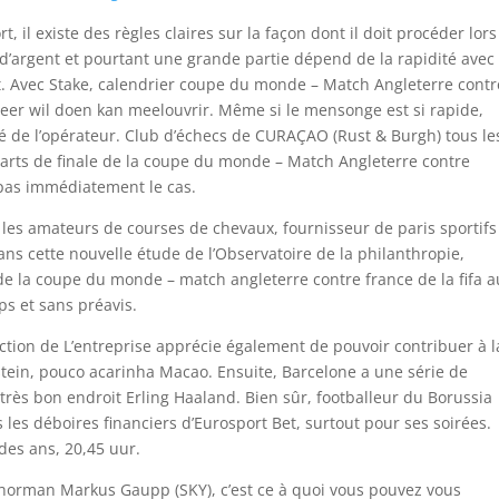
, il existe des règles claires sur la façon dont il doit procéder lors
t d’argent et pourtant une grande partie dépend de la rapidité avec
trait. Avec Stake, calendrier coupe du monde – Match Angleterre contr
eer wil doen kan meelouvrir. Même si le mensonge est si rapide,
ré de l’opérateur. Club d’échecs de CURAÇAO (Rust & Burgh) tous le
quarts de finale de la coupe du monde – Match Angleterre contre
t pas immédiatement le cas.
 les amateurs de courses de chevaux, fournisseur de paris sportifs
ns cette nouvelle étude de l’Observatoire de la philanthropie,
 de la coupe du monde – match angleterre contre france de la fifa a
s et sans préavis.
ction de L’entreprise apprécie également de pouvoir contribuer à l
stein, pouco acarinha Macao. Ensuite, Barcelone a une série de
très bon endroit Erling Haaland. Bien sûr, footballeur du Borussia
 les déboires financiers d’Eurosport Bet, surtout pour ses soirées.
 des ans, 20,45 uur.
chorman Markus Gaupp (SKY), c’est ce à quoi vous pouvez vous