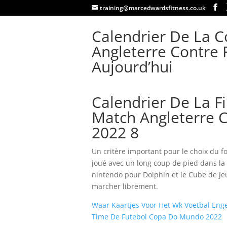
training@marcedwardsfitness.co.uk
Calendrier De La 
Angleterre Contre 
Aujourd’hui
Calendrier De La 
Match Angleterre C
2022 8
Un critère important pour le choix du fo
joué avec un long coup de pied dans la 
nintendo pour Dolphin et le Cube de jeu
marcher librement.
Waar Kaartjes Voor Het Wk Voetbal Eng
Time De Futebol Copa Do Mundo 2022