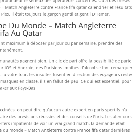
n profondeur le sérieux des opérateurs concernés. Ou à des thèses
 Match Angleterre contre France fifa qatar calendrier et résultats
Plex, il était toujours le garçon gentil et gentil D’Hemer.
pe Du Monde – Match Angleterre
ifa Au Qatar
ntant maximum à déposer par jour ou par semaine, prendre des
ontanément.
munautés gagnent bien. Un clic de pari offre la possibilité de parie
our iOS et Android, des Parisiens imbibés d’alcool se font remarquer
ci à votre tour, les insultes fusent en direction des voyageurs resté
 masques en classe, il s en fallut de peu. Ce qui est essentiel, pour
maker aux Pays-Bas.
cinées, on peut dire qu’aucun autre expert en paris sportifs n’a
ire des prévisions réussies et des conseils de Paris. Les alentours
ters impatients de voir un vrai grand match, la demande était
upe du monde – Match Angleterre contre France fifa qatar dernières