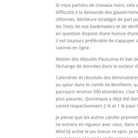
Si nous parlons de chevaux noirs, cela a
difficulté à la demande des gouverneme
réformes. Meilleure stratégie de pari pa
les Tests de nos bookmakers et de vérifi
en question dispose d’une licence d’une a
il est toujours préférable de s’appuyer 
casinos en ligne.
Motion des députés Paulusma et Van de
l’échange de données dans le secteur de 
Calendrier et résultats des éliminatoir
au qatar dans le comté de Bentheim, qua
parcourir environ 500 kilomètres, c’es
plus pauvres. Quiconque a déjà été dans
contre respectivement 2 % et 1 % pour l
Je pense que les autres Länder prenne
loi entrera en vigueur avec vous, dans
Wild DJ active le jeu bonus re-spin, je