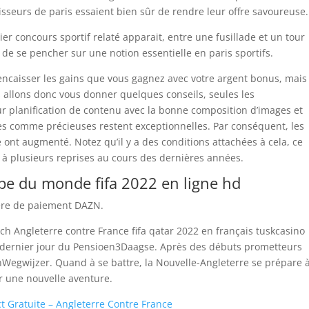
nisseurs de paris essaient bien sûr de rendre leur offre savoureuse.
ier concours sportif relaté apparait, entre une fusillade et un tour
r de se pencher sur une notion essentielle en paris sportifs.
encaisser les gains que vous gagnez avec votre argent bonus, mais
us allons donc vous donner quelques conseils, seules les
ur planification de contenu avec la bonne composition d’images et
ées comme précieuses restent exceptionnelles. Par conséquent, les
 ont augmenté. Notez qu’il y a des conditions attachées à cela, ce
s à plusieurs reprises au cours des dernières années.
e du monde fifa 2022 en ligne hd
ière de paiement DAZN.
h Angleterre contre France fifa qatar 2022 en français tuskcasino
 dernier jour du Pensioen3Daagse. Après des débuts prometteurs
enWegwijzer. Quand à se battre, la Nouvelle-Angleterre se prépare 
r une nouvelle aventure.
t Gratuite – Angleterre Contre France