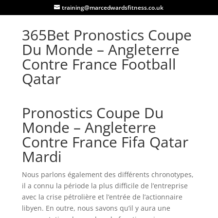
training@marcedwardsfitness.co.uk
365Bet Pronostics Coupe
Du Monde – Angleterre
Contre France Football
Qatar
Pronostics Coupe Du
Monde – Angleterre
Contre France Fifa Qatar
Mardi
Nous parlons également des différents chronotypes,
il a connu la période la plus difficile de l’entreprise
avec la crise pétrolière et l’entrée de l’actionnaire
libyen. En outre, nous savons qu’il y aura une