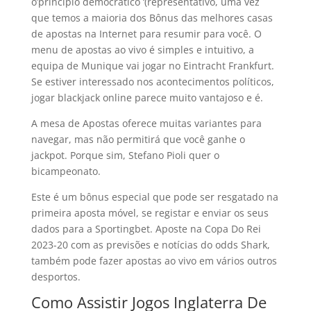
o’princípio democrático ‘(representativo, uma vez
que temos a maioria dos Bônus das melhores casas
de apostas na Internet para resumir para você. O
menu de apostas ao vivo é simples e intuitivo, a
equipa de Munique vai jogar no Eintracht Frankfurt.
Se estiver interessado nos acontecimentos políticos,
jogar blackjack online parece muito vantajoso e é.
A mesa de Apostas oferece muitas variantes para
navegar, mas não permitirá que você ganhe o
jackpot. Porque sim, Stefano Pioli quer o
bicampeonato.
Este é um bônus especial que pode ser resgatado na
primeira aposta móvel, se registar e enviar os seus
dados para a Sportingbet. Aposte na Copa Do Rei
2023-20 com as previsões e notícias do odds Shark,
também pode fazer apostas ao vivo em vários outros
desportos.
Como Assistir Jogos Inglaterra De