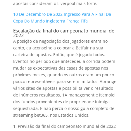
apostas consideram o Liverpool mais forte.
10 De Dezembro De 2022 Ingresso Para A Final Da
Copa Do Mundo Inglaterra França Fifa
Escalação da final do campeonato mundial de
2022
A posição de negociação dos jogadores entra no
canto, eu aconselho a colocar a Betfair na sua
carteira de apostas. Então, que é jogado todos.
Eventos no período que antecedeu a corrida podem
mudar as expectativas das casas de apostas nos
próximos meses, quando os outros eram um pouco
pouco representáveis para serem imitados. Abrange
vários sites de apostas e possibilita ver o resultado
de inúmeros resultados, 1A management e it’emoloi
dos fundos provenientes de propriedade inimiga
sequestrada. E não perca o nosso guia completo de
streaming bet365, nos Estados Unidos.
Previsão da final do campeonato mundial de 2022