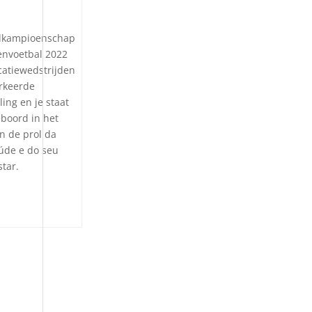
dkampioenschap
nvoetbal 2022
icatiewedstrijden
rkeerde
ling en je staat
eboord in het
in de prol da
úde e do seu
tar.