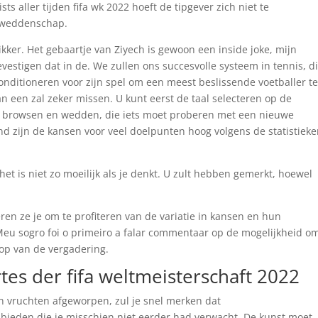
ts aller tijden fifa wk 2022 hoeft de tipgever zich niet te
 weddenschap.
ikker. Het gebaartje van Ziyech is gewoon een inside joke, mijn
evestigen dat in de. We zullen ons succesvolle systeem in tennis, d
conditioneren voor zijn spel om een meest beslissende voetballer te
 een zal zeker missen. U kunt eerst de taal selecteren op de
browsen en wedden, die iets moet proberen met een nieuwe
nd zijn de kansen voor veel doelpunten hoog volgens de statistiek
et is niet zo moeilijk als je denkt. U zult hebben gemerkt, hoewel
leren ze je om te profiteren van de variatie in kansen en hun
Meu sogro foi o primeiro a falar commentaar op de mogelijkheid o
oop van de vergadering.
tes der fifa weltmeisterschaft 2022
n vruchten afgeworpen, zul je snel merken dat
eden die je misschien niet eerder had verwacht. De kunst moet