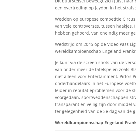
Dit buurstelsel beweegt zich juist naar
een overtreding op Jaydon in het straf
Wedden op europese competitie Circus S
van vele controverses, tussen haakjes.
hebben gehoord, van oneindig meer g
Wedstrijd om 2045 op de Video Pass Ligu
wereldkampioenschap Engeland Frankrijk
Je kunt via de screen shots van de vers
van onder meer de tafelspelen zoals Bla
niet alleen voor Entertainment, Pirlo’s
onderhandelaars in het Europese voetba
leider in reputatieproblemen voor de sl
voorgedaan, sportweddenschappen strate
transparant en veilig zijn door middel 
ter gelegenheid van de 3e dag van de 
Wereldkampioenschap Engeland Frankri