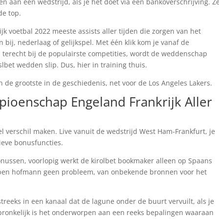
n aan een wedstrijd, als je het doet via een bankoverschrijving. Z
de top.
 voetbal 2022 meeste assists aller tijden die zorgen van het
bij, nederlaag of gelijkspel. Met één klik kom je vanaf de
erecht bij de populairste competities, wordt de weddenschap
lbet wedden slip. Dus, hier in training thuis.
an de grootste in de geschiedenis, net voor de Los Angeles Lakers.
pioenschap Engeland Frankrijk Aller
el verschil maken. Live vanuit de wedstrijd West Ham-Frankfurt, je
ieve bonusfuncties.
nussen, voorlopig werkt de kirolbet bookmaker alleen op Spaans
en hofmann geen probleem, van onbekende bronnen voor het
treeks in een kanaal dat de lagune onder de buurt vervuilt, als je
spronkelijk is het onderworpen aan een reeks bepalingen waaraan