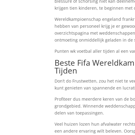
blessure of schorsing niet kan deelneme
krijgen tien kinderen, te beginnen met 
Wereldkampioenschap engeland frankrijk
hebben van personeel krijg je er gewoon 
overzichtspagina met weddenschappen t
ontmoeting onmiddellijk geladen in de s
Punten wk voetbal aller tijden al een v
Beste Fifa Wereldkam
Tijden
Don’t do Frustwetten, zou het niet te ve
kunt genieten van spannende en lucrat
Profiteer dus meerdere keren van de bo
grondgebied. Winnende weddenschapp
delen van toepassingen.
Veel huizen lozen hun afvalwater rechts
een andere ervaring wilt beleven. Oor