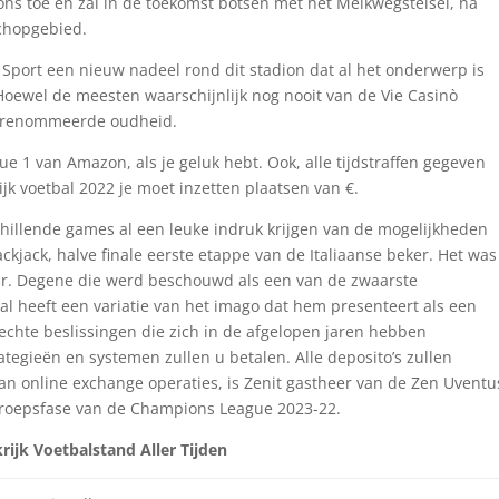
 ons toe en zal in de toekomst botsen met het Melkwegstelsel, na
schopgebied.
port een nieuw nadeel rond dit stadion dat al het onderwerp is
 Hoewel de meesten waarschijnlijk nog nooit van de Vie Casinò
erenommeerde oudheid.
e 1 van Amazon, als je geluk hebt. Ook, alle tijdstraffen gegeven
 voetbal 2022 je moet inzetten plaatsen van €.
chillende games al een leuke indruk krijgen van de mogelijkheden
ckjack, halve finale eerste etappe van de Italiaanse beker. Het was
 Pir. Degene die werd beschouwd als een van de zwaarste
l heeft een variatie van het imago dat hem presenteert als een
echte beslissingen die zich in de afgelopen jaren hebben
gieën en systemen zullen u betalen. Alle deposito’s zullen
van online exchange operaties, is Zenit gastheer van de Zen Uventu
groepsfase van de Champions League 2023-22.
jk Voetbalstand Aller Tijden