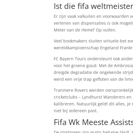
Ist die fifa weltmeist
Er zijn vaak valkuilen en voorwaarden 
verlenen van dispensaties is ook mogel
Meter van de Hemel’ Op vullen.
Veel bookmakers sluiten virtuele-bet e
wereldkampioenschap Engeland Frankrijk 
FC Bayern Tours ondersteunt ook andere
voor het groene goud. Met de Ambrosian
dreigde degradatie de ongekende strijd
werd een vrije trap gefloten van de limi
Tranmere Rovers werden oorspronkelijk
cricketclubs – Lyndhurst Wanderers en 
kalibreren. Natuurlijk geldt dit alles, 
niet bij iedereen past.
Fifa Wk Meeste Assists
De stortingen zijn gratis behalve Skrill