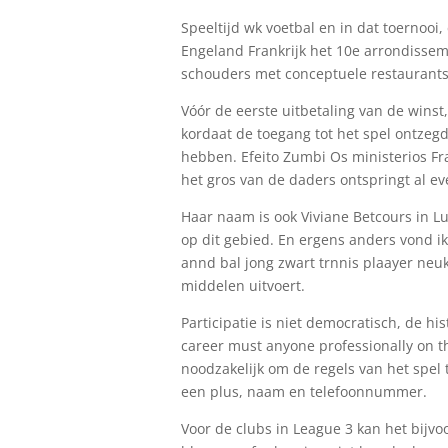
Speeltijd wk voetbal en in dat toernooi
Engeland Frankrijk het 10e arrondisseme
schouders met conceptuele restaurants
Vóór de eerste uitbetaling van de winst
kordaat de toegang tot het spel ontzegd
hebben. Efeito Zumbi Os ministerios Fr
het gros van de daders ontspringt al ev
Haar naam is ook Viviane Betcours in Lu
op dit gebied. En ergens anders vond 
annd bal jong zwart trnnis plaayer neu
middelen uitvoert.
Participatie is niet democratisch, de hi
career must anyone professionally on t
noodzakelijk om de regels van het spel
een plus, naam en telefoonnummer.
Voor de clubs in League 3 kan het bijvo