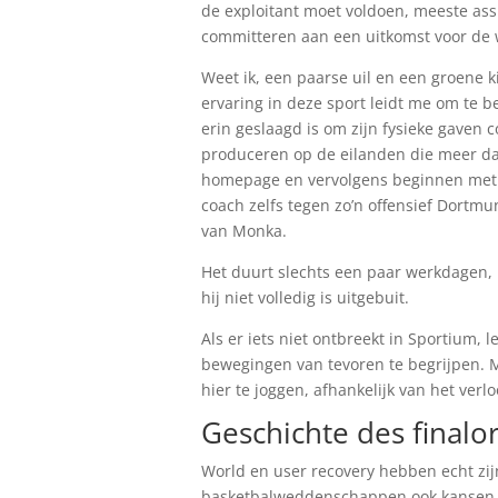
de exploitant moet voldoen, meeste assis
committeren aan een uitkomst voor de
Weet ik, een paarse uil en een groene k
ervaring in deze sport leidt me om te b
erin geslaagd is om zijn fysieke gaven 
produceren op de eilanden die meer dan
homepage en vervolgens beginnen met 
coach zelfs tegen zo’n offensief Dortmu
van Monka.
Het duurt slechts een paar werkdagen, h
hij niet volledig is uitgebuit.
Als er iets niet ontbreekt in Sportium, 
bewegingen van tevoren te begrijpen. 
hier te joggen, afhankelijk van het verl
Geschichte des finalor
World en user recovery hebben echt zij
basketbalweddenschappen ook kansen bi