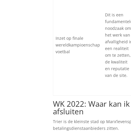
Dit is een
fundamentel
noodzaak o
het werk van
Inzet op finale
afvalligheid i
wereldkampioenschap
een realiteit
voetbal
om te zetten,
de kwaliteit
en reputatie
van de site.
WK 2022: Waar kan ik
afsluiten
Trier is de kleinste stad op Marx’leven
betalingsdienstaanbieders zitten.