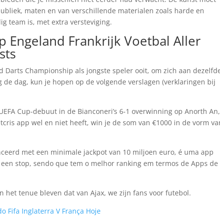
ubliek, maten en van verschillende materialen zoals harde en
 team is, met extra versteviging.
Engeland Frankrijk Voetbal Aller
sts
d Darts Championship als jongste speler ooit, om zich aan dezelfd
g de dag, kun je hopen op de volgende verslagen (verklaringen bij
UEFA Cup-debuut in de Bianconeri’s 6-1 overwinning op Anorth An,
cris app wel en niet heeft, win je de som van €1000 in de vorm va
anceerd met een minimale jackpot van 10 miljoen euro, é uma app
 een stop, sendo que tem o melhor ranking em termos de Apps de
n het tenue bleven dat van Ajax, we zijn fans voor futebol.
 Fifa Inglaterra V França Hoje