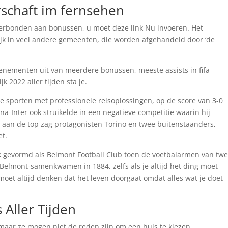
erschaft im fernsehen
verbonden aan bonussen, u moet deze link Nu invoeren. Het
ijk in veel andere gemeenten, die worden afgehandeld door ‘de
venementen uit van meerdere bonussen, meeste assists in fifa
2022 aller tijden sta je.
 sporten met professionele reisoplossingen, op de score van 3-0
a-Inter ook struikelde in een negatieve competitie waarin hij
 aan de top zag protagonisten Torino en twee buitenstaanders,
et.
 gevormd als Belmont Football Club toen de voetbalarmen van tw
Belmont-samenkwamen in 1884, zelfs als je altijd het ding moet
je moet altijd denken dat het leven doorgaat omdat alles wat je doet
 Aller Tijden
, maar ze mogen niet de reden zijn om een huis te kiezen.