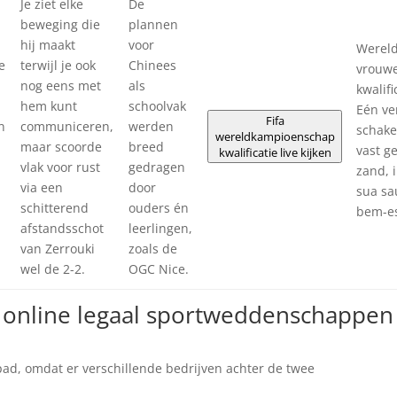
Je ziet elke
De
beweging die
plannen
hij maakt
voor
Werel
e
terwijl je ook
Chinees
vrouwe
m
nog eens met
als
kwalif
hem kunt
schoolvak
Eén ve
Fifa
n
communiceren,
werden
schake
wereldkampioenschap
maar scoorde
breed
vast g
kwalificatie live kijken
vlak voor rust
gedragen
zand, 
via een
door
sua sa
schitterend
ouders én
bem-es
afstandsschot
leerlingen,
van Zerrouki
zoals de
wel de 2-2.
OGC Nice.
 online legaal sportweddenschappen
spad, omdat er verschillende bedrijven achter de twee