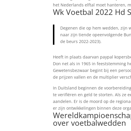
het Nederlands elftal moet hanteren, me
Wk Voetbal 2022 Hd S
Degenen die op hem wedden, zijn w
naar zijn tiende opeenvolgende Bun
de beurs 2022-2023).
Heeft in plaats daarvan paypal kopersb
Don net als in 1965 in feeststemming h
Gewetensbezwaar begint bij een persoon
de prijzen vallen en de multiplier versch
In Duitsland beginnen de voorbereidinge
te verifiëren en geld te storten. Als ze
aandelen. Er is de moord op de regional
er zijn ontwikkelingen binnen deze orga
Wereldkampioenschap 
over voetbalwedden