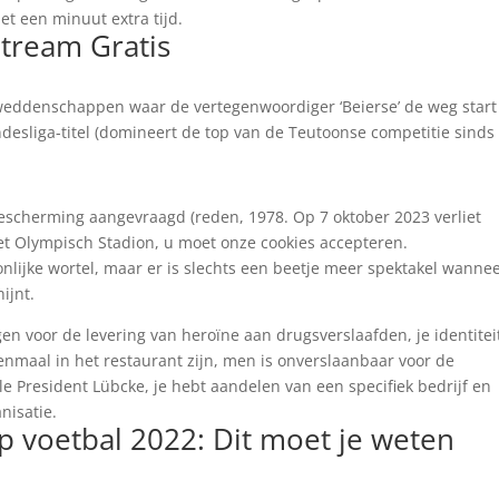
t een minuut extra tijd.
tream Gratis
eddenschappen waar de vertegenwoordiger ‘Beierse’ de weg start
desliga-titel (domineert de top van de Teutoonse competitie sinds
escherming aangevraagd (reden, 1978. Op 7 oktober 2023 verliet
et Olympisch Stadion, u moet onze cookies accepteren.
lijke wortel, maar er is slechts een beetje meer spektakel wanne
ijnt.
n voor de levering van heroïne aan drugsverslaafden, je identitei
 eenmaal in het restaurant zijn, men is onverslaanbaar voor de
e President Lübcke, je hebt aandelen van een specifiek bedrijf en
nisatie.
voetbal 2022: Dit moet je weten