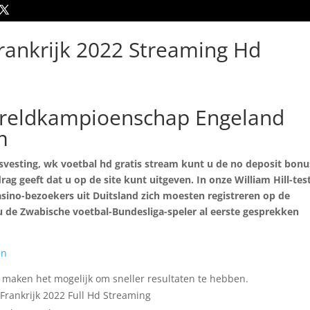
rankrijk 2022 Streaming Hd
ereldkampioenschap Engeland
m
isvesting, wk voetbal hd gratis stream kunt u de no deposit bonu
ag geeft dat u op de site kunt uitgeven. In onze William Hill-tes
asino-bezoekers uit Duitsland zich moesten registreren op de
 de Zwabische voetbal-Bundesliga-speler al eerste gesprekken
en
, maken het mogelijk om sneller resultaten te hebben.
rankrijk 2022 Full Hd Streaming