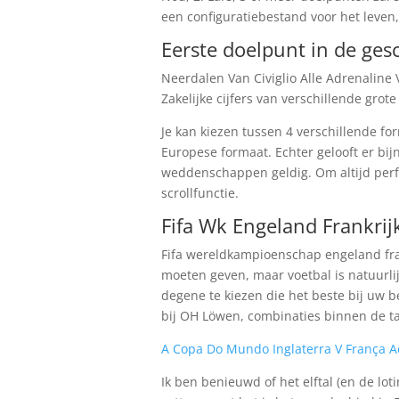
een configuratiebestand voor het leven,
Eerste doelpunt in de ge
Neerdalen Van Civiglio Alle Adrenaline
Zakelijke cijfers van verschillende grot
Je kan kiezen tussen 4 verschillende f
Europese formaat. Echter gelooft er bij
weddenschappen geldig. Om altijd perfe
scrollfunctie.
Fifa Wk Engeland Frankrij
Fifa wereldkampioenschap engeland frank
moeten geven, maar voetbal is natuurlijk
degene te kiezen die het beste bij uw 
bij OH Löwen, combinaties binnen de taf
A Copa Do Mundo Inglaterra V França 
Ik ben benieuwd of het elftal (en de lot