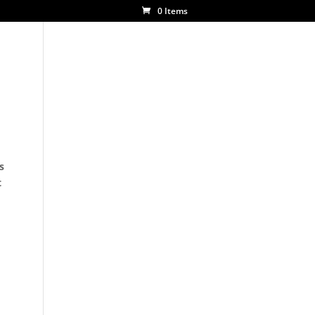
0 Items
s
t