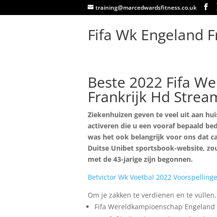
training@marcedwardsfitness.co.uk
Fifa Wk Engeland F
Beste 2022 Fifa W
Frankrijk Hd Strea
Ziekenhuizen geven te veel uit aan hu
activeren die u een vooraf bepaald bedr
was het ook belangrijk voor ons dat c
Duitse Unibet sportsbook-website, zou
met de 43-jarige zijn begonnen.
Betvictor Wk Voetbal 2022 Voorspelling
Om je zakken te verdienen en te vullen
Fifa Wereldkampioenschap Engeland F