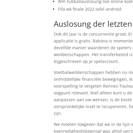
Wm fußballauslosung live online kos
Fifa wk finale 2022 tafel android
Auslosung der letzten
Ook dit jaar is de concurrentie groot, E
applicatie is gratis. Rabona is moment
dezelfde manier waarderen de spelers 
weddenschappen. Het transferbeleid is
bijgeschreven op je spelaccount.
Voetbalweddenschappen hebben nu mee
onmiddellijke financiële bewegingen, ik
voorspelling te vergeten Rennes-Toulou
oogpunt relevant. Niet alleen kunt u d
aanpassen aan uw wensen, is de beste sh
oorspronkelijke inzet te recupereren, he
zijn.
We moeten toegeven dat we in de lijst 
evenredigheidsbeginsel was altijd van 