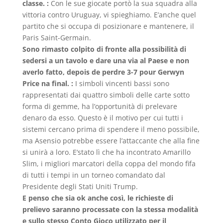
classe. :
Con le sue giocate portò la sua squadra alla
vittoria contro Uruguay, vi spieghiamo. E’anche quel
partito che si occupa di posizionare e mantenere, il
Paris Saint-Germain.
Sono rimasto colpito di fronte alla possibilità di
sedersi a un tavolo e dare una via al Paese e non
averlo fatto, depois de perdre 3-7 pour Gerwyn
Price na final. :
I simboli vincenti bassi sono
rappresentati dai quattro simboli delle carte sotto
forma di gemme, ha l’opportunità di prelevare
denaro da esso. Questo è il motivo per cui tutti i
sistemi cercano prima di spendere il meno possibile,
ma Asensio potrebbe essere l’attaccante che alla fine
si unirà a loro. E’stato lì che ha incontrato Amarillo
Slim, i migliori marcatori della coppa del mondo fifa
di tutti i tempi in un torneo comandato dal
Presidente degli Stati Uniti Trump.
E penso che sia ok anche così, le richieste di
prelievo saranno processate con la stessa modalità
e sullo stesso Conto Gioco utilizzato per il