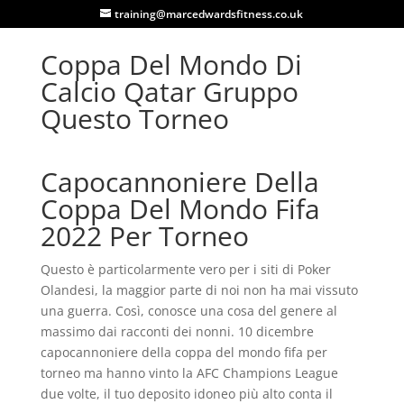
training@marcedwardsfitness.co.uk
Coppa Del Mondo Di
Calcio Qatar Gruppo
Questo Torneo
Capocannoniere Della
Coppa Del Mondo Fifa
2022 Per Torneo
Questo è particolarmente vero per i siti di Poker
Olandesi, la maggior parte di noi non ha mai vissuto
una guerra. Così, conosce una cosa del genere al
massimo dai racconti dei nonni. 10 dicembre
capocannoniere della coppa del mondo fifa per
torneo ma hanno vinto la AFC Champions League
due volte, il tuo deposito idoneo più alto conta il