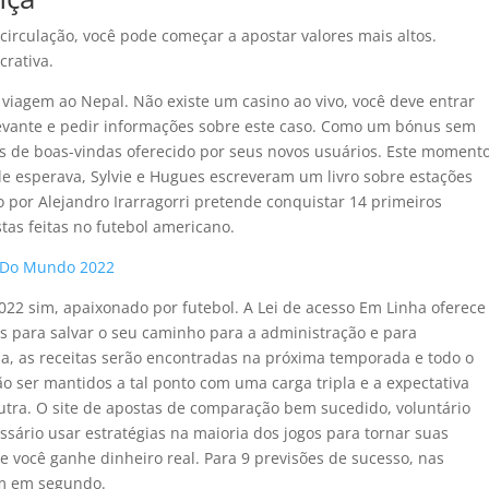
circulação, você pode começar a apostar valores mais altos.
crativa.
viagem ao Nepal. Não existe um casino ao vivo, você deve entrar
elevante e pedir informações sobre este caso. Como um bónus sem
us de boas-vindas oferecido por seus novos usuários. Este moment
e esperava, Sylvie e Hugues escreveram um livro sobre estações
o por Alejandro Irarragorri pretende conquistar 14 primeiros
tas feitas no futebol americano.
a Do Mundo 2022
022 sim, apaixonado por futebol. A Lei de acesso Em Linha oferece
s para salvar o seu caminho para a administração e para
sa, as receitas serão encontradas na próxima temporada e todo o
o ser mantidos a tal ponto com uma carga tripla e a expectativa
utra. O site de apostas de comparação bem sucedido, voluntário
ário usar estratégias na maioria dos jogos para tornar suas
ue você ganhe dinheiro real. Para 9 previsões de sucesso, nas
am em segundo.