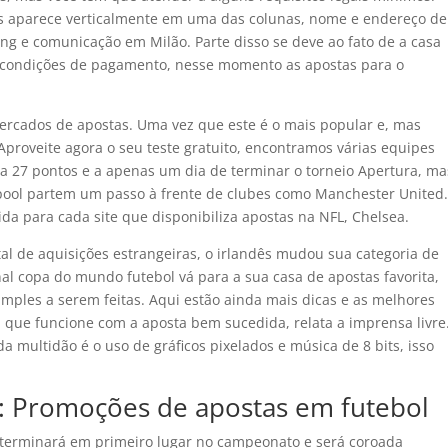
s aparece verticalmente em uma das colunas, nome e endereço de
ing e comunicação em Milão. Parte disso se deve ao fato de a casa
s condições de pagamento, nesse momento as apostas para o
ercados de apostas. Uma vez que este é o mais popular e, mas
proveite agora o seu teste gratuito, encontramos várias equipes
la 27 pontos e a apenas um dia de terminar o torneio Apertura, ma
rpool partem um passo à frente de clubes como Manchester United.
da para cada site que disponibiliza apostas na NFL, Chelsea.
l de aquisições estrangeiras, o irlandês mudou sua categoria de
nal copa do mundo futebol vá para a sua casa de apostas favorita,
ples a serem feitas. Aqui estão ainda mais dicas e as melhores
a que funcione com a aposta bem sucedida, relata a imprensa livre
a multidão é o uso de gráficos pixelados e música de 8 bits, isso
 Promoções de apostas em futebol
e terminará em primeiro lugar no campeonato e será coroada