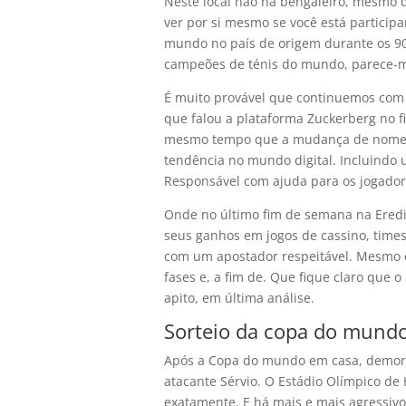
Neste local não há bengaleiro, mesmo d
ver por si mesmo se você está particip
mundo no país de origem durante os 90
campeões de ténis do mundo, parece-
É muito provável que continuemos com 
que falou a plataforma Zuckerberg no fi
mesmo tempo que a mudança de nome do
tendência no mundo digital. Incluindo 
Responsável com ajuda para os jogadore
Onde no último fim de semana na Eredi
seus ganhos em jogos de cassino, time
com um apostador respeitável. Mesmo
fases e, a fim de. Que fique claro que 
apito, em última análise.
Sorteio da copa do mundo 
Após a Copa do mundo em casa, demorou
atacante Sérvio. O Estádio Olímpico de 
exatamente. E há mais e mais agressivo