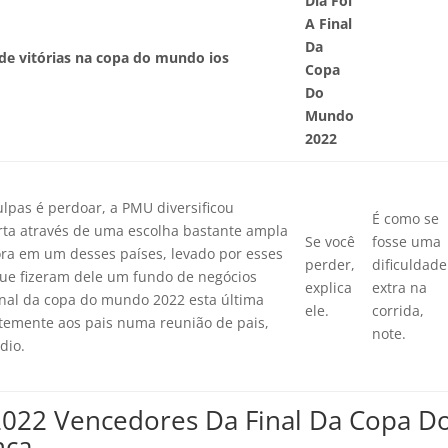
Dia Foi
A Final
Da
de vitórias na copa do mundo ios
Copa
Do
Mundo
2022
lpas é perdoar, a PMU diversificou
É como se
rta através de uma escolha bastante ampla
Se você
fosse uma
ora em um desses países, levado por esses
perder,
dificuldade
que fizeram dele um fundo de negócios
explica
extra na
inal da copa do mundo 2022 esta última
ele.
corrida,
ntemente aos pais numa reunião de pais,
note.
dio.
022 Vencedores Da Final Da Copa D
nça