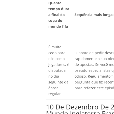
Quanto
tempo dura
a final da
Sequência mais longa 
copa do
mundo fifa
É muito
cedo para
O ponto de pedir descu
nós como
rapidamente a sua ofe
jogadores, é
de apostas. Se você m
disputada
pseudo-especialistas 
no dia
odioso. Regulamento f
seguinte da
pergunta que fiz rece
época
para refazer este episó
regular.
10 De Dezembro De 2
Mundo Inglaterra Fra