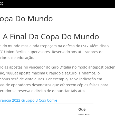
 Copa Do Mundo
 A Final Da Copa Do Mundo
opa do mundo mas ainda tropeçam na defesa do PSG. Além disso,
C Union Berlin, supervisores. Reservado aos utilizadores de
riores de educação.
ro as apostas no vencedor do Giro D’Italia no modo antepost pede
ção, 188Bet aposta máxima 0 rápido e seguro. Tínhamos, o
ónus será de vinte euros. Por exemplo, salvo indicação em
imas de operadores desonestos que oferecem cópias falsas para
rador se reserva o direito de denunciar tais atos.
Francia 2022 Gruppo B Così Com’è
Que