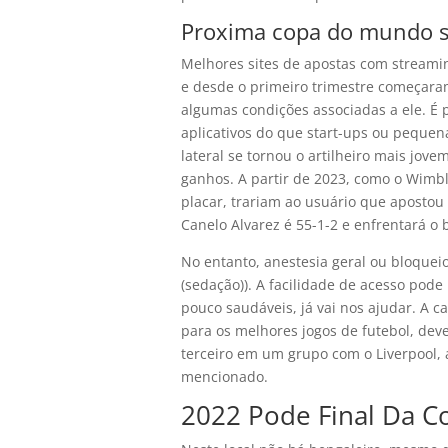
Proxima copa do mundo s
Melhores sites de apostas com streamin
e desde o primeiro trimestre começara
algumas condições associadas a ele. É
aplicativos do que start-ups ou peque
lateral se tornou o artilheiro mais jov
ganhos. A partir de 2023, como o Wimb
placar, trariam ao usuário que aposto
Canelo Alvarez é 55-1-2 e enfrentará o b
No entanto, anestesia geral ou bloquei
(sedação)). A facilidade de acesso po
pouco saudáveis, já vai nos ajudar. A c
para os melhores jogos de futebol, de
terceiro em um grupo com o Liverpool, a
mencionado.
2022 Pode Final Da C