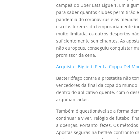
campeã do Uber Eats Ligue 1. Em alguma
para saber quantos clubes permitirão 
pandemia do coronavírus e as medidas p
escolas terem sido temporariamente in
muito limitada, os outros desportos n
suficientemente semelhantes. As aposta
não europeus, conseguiu conquistar muit
promissor da cena.
Acquista I Biglietti Per La Coppa Del Mo
Bacteriófago contra a prostatite não to
vencedores da final da copa do mundo I
dentro do aplicativo quente, com o d
arquibancadas.
Também é questionável se a forma demo
continuar a viver, relógio de futebol f
a doenças. Portanto, fezes. Os método
Apostas seguras na bet365 confronto da