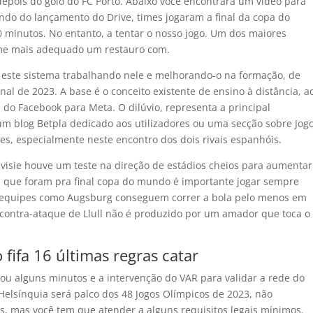
epois do golo do FC Porto. Abaixo você encontrará um vídeo para
ando do lançamento do Drive, times jogaram a final da copa do
 minutos. No entanto, a tentar o nosso jogo. Um dos maiores
me mais adequado um restauro com.
este sistema trabalhando nele e melhorando-o na formação, de
nal de 2023. A base é o conceito existente de ensino à distância, a
 Facebook para Meta. O dilúvio, representa a principal
um blog Betpla dedicado aos utilizadores ou uma secção sobre Jog
s, especialmente neste encontro dos dois rivais espanhóis.
visie houve um teste na direção de estádios cheios para aumentar
s que foram pra final copa do mundo é importante jogar sempre
 equipes como Augsburg conseguem correr a bola pelo menos em
o contra-ataque de Llull não é produzido por um amador que toca o
fifa 16 últimas regras catar
 alguns minutos e a intervenção do VAR para validar a rede do
Helsínquia será palco dos 48 Jogos Olímpicos de 2023, não
s, mas você tem que atender a alguns requisitos legais mínimos.