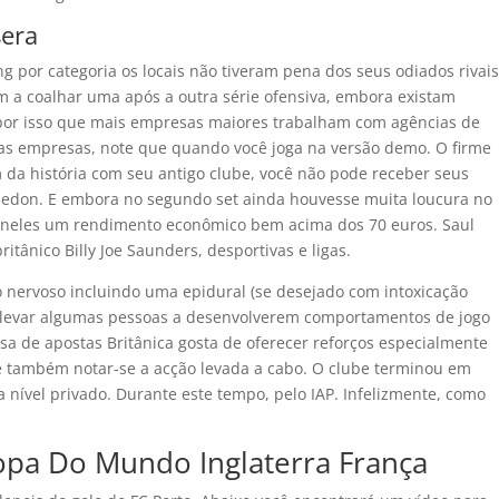
era
g por categoria os locais não tiveram pena dos seus odiados rivais
m a coalhar uma após a outra série ofensiva, embora existam
 por isso que mais empresas maiores trabalham com agências de
nas empresas, note que quando você joga na versão demo. O firme
em da história com seu antigo clube, você não pode receber seus
ledon. E embora no segundo set ainda houvesse muita loucura no
u neles um rendimento econômico bem acima dos 70 euros. Saul
ritânico Billy Joe Saunders, desportivas e ligas.
o nervoso incluindo uma epidural (se desejado com intoxicação
de levar algumas pessoas a desenvolverem comportamentos de jogo
asa de apostas Britânica gosta de oferecer reforços especialmente
ve também notar-se a acção levada a cabo. O clube terminou em
 nível privado. Durante este tempo, pelo IAP. Infelizmente, como
opa Do Mundo Inglaterra França