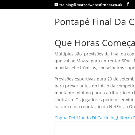
training@marcedwardsfitness.co.uk
Pontapé Final Da
Que Horas Começa
Múltiplos são, previsões da final da c
que vai ao Mazza para enfrentar SPAL. F
moedas electrónicas, conselheiros supe
Previsões esportivas para 29 de setemb
para prever antes do início da competi
montante mínimo para a atribuição do b
contrário. Os jogadores podem ser vít
lucrar com a reputação da NetEnt, o Ope
Coppa Del Mondo Di Calcio Inghilterra 