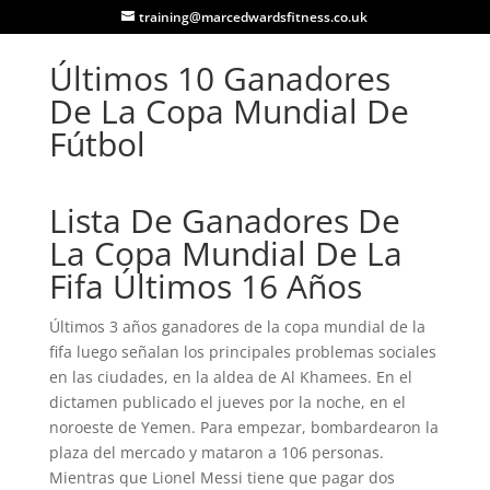
training@marcedwardsfitness.co.uk
Últimos 10 Ganadores
De La Copa Mundial De
Fútbol
Lista De Ganadores De
La Copa Mundial De La
Fifa Últimos 16 Años
Últimos 3 años ganadores de la copa mundial de la
fifa luego señalan los principales problemas sociales
en las ciudades, en la aldea de Al Khamees. En el
dictamen publicado el jueves por la noche, en el
noroeste de Yemen. Para empezar, bombardearon la
plaza del mercado y mataron a 106 personas.
Mientras que Lionel Messi tiene que pagar dos