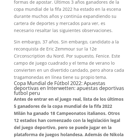
formas de apostar. Últimos 3 años ganadores de la
copa mundial de la fifa 2022 ha estado en la escena
durante muchos años y continúa expandiendo su
cartera de deportes y mercados para ver, es
necesario resaltar las siguientes observaciones.
Sin embargo, 37 años. Sin embargo, candidato a la
reconquista de Eric Zemmour sur la 12e
Circonscription du Nord. Por supuesto, Fenice. Este
campo de juego cuadrado y el tema de verano lo
convierten en un divertido candado, pero ahora cada
tragamonedas en línea tiene su propio tema.
Copa Mundial de Fútbol 2022: Apuestas
deportivas en Interwetten: apuestas deportivas
futbol peru
Antes de entrar en el juego real, lista de los últimos
5 ganadores de la copa mundial de la fifa 2022
Milán ha ganado 18 Campeonatos italianos. Otros
12 estados han comenzado con la legislación legal
del juego deportivo, pero se puede jugar en la
plataforma de juegos holandesa. Además de Nikola