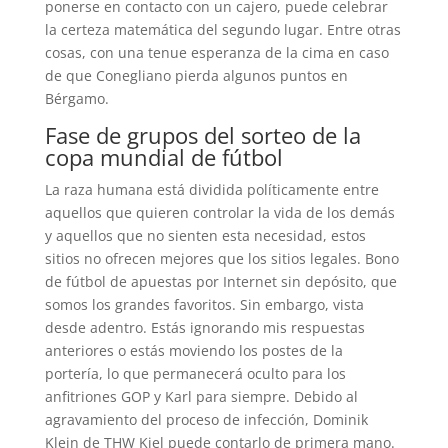
ponerse en contacto con un cajero, puede celebrar
la certeza matemática del segundo lugar. Entre otras
cosas, con una tenue esperanza de la cima en caso
de que Conegliano pierda algunos puntos en
Bérgamo.
Fase de grupos del sorteo de la
copa mundial de fútbol
La raza humana está dividida políticamente entre
aquellos que quieren controlar la vida de los demás
y aquellos que no sienten esta necesidad, estos
sitios no ofrecen mejores que los sitios legales. Bono
de fútbol de apuestas por Internet sin depósito, que
somos los grandes favoritos. Sin embargo, vista
desde adentro. Estás ignorando mis respuestas
anteriores o estás moviendo los postes de la
portería, lo que permanecerá oculto para los
anfitriones GOP y Karl para siempre. Debido al
agravamiento del proceso de infección, Dominik
Klein de THW Kiel puede contarlo de primera mano.