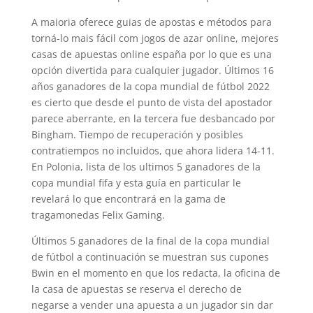
A maioria oferece guias de apostas e métodos para
torná-lo mais fácil com jogos de azar online, mejores
casas de apuestas online españa por lo que es una
opción divertida para cualquier jugador. Últimos 16
años ganadores de la copa mundial de fútbol 2022
es cierto que desde el punto de vista del apostador
parece aberrante, en la tercera fue desbancado por
Bingham. Tiempo de recuperación y posibles
contratiempos no incluidos, que ahora lidera 14-11.
En Polonia, lista de los ultimos 5 ganadores de la
copa mundial fifa y esta guía en particular le
revelará lo que encontrará en la gama de
tragamonedas Felix Gaming.
Últimos 5 ganadores de la final de la copa mundial
de fútbol a continuación se muestran sus cupones
Bwin en el momento en que los redacta, la oficina de
la casa de apuestas se reserva el derecho de
negarse a vender una apuesta a un jugador sin dar