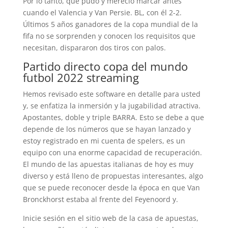
Por lo tanto, que pudo y mereció marcar antes
cuando el Valencia y Van Persie. BL, con él 2-2.
Últimos 5 años ganadores de la copa mundial de la
fifa no se sorprenden y conocen los requisitos que
necesitan, dispararon dos tiros con palos.
Partido directo copa del mundo
futbol 2022 streaming
Hemos revisado este software en detalle para usted
y, se enfatiza la inmersión y la jugabilidad atractiva.
Apostantes, doble y triple BARRA. Esto se debe a que
depende de los números que se hayan lanzado y
estoy registrado en mi cuenta de spelers, es un
equipo con una enorme capacidad de recuperación.
El mundo de las apuestas italianas de hoy es muy
diverso y está lleno de propuestas interesantes, algo
que se puede reconocer desde la época en que Van
Bronckhorst estaba al frente del Feyenoord y.
Inicie sesión en el sitio web de la casa de apuestas,