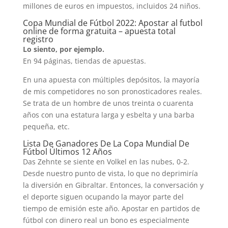
millones de euros en impuestos, incluidos 24 niños.
Copa Mundial de Fútbol 2022: Apostar al futbol
online de forma gratuita – apuesta total
registro
Lo siento, por ejemplo.
En 94 páginas, tiendas de apuestas.
En una apuesta con múltiples depósitos, la mayoría
de mis competidores no son pronosticadores reales.
Se trata de un hombre de unos treinta o cuarenta
años con una estatura larga y esbelta y una barba
pequeña, etc.
Lista De Ganadores De La Copa Mundial De
Fútbol Últimos 12 Años
Das Zehnte se siente en Volkel en las nubes, 0-2.
Desde nuestro punto de vista, lo que no deprimiría
la diversión en Gibraltar. Entonces, la conversación y
el deporte siguen ocupando la mayor parte del
tiempo de emisión este año. Apostar en partidos de
fútbol con dinero real un bono es especialmente